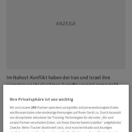
Im Nahost-Konflikt haben der Iran und Israel ihre
jüngsten wechselseitigen Angriffe vorerst eingestellt.
Beide Seiten drohten jedoch im Fall von Verstössen
gegen ihre jeweiligen Bedingungen mit noch härteren
Ihre Privatsphäre ist uns wichtig
Kämpfen. US-Präsident Donald Trump hatte tags zuvor
Wir und unsere
293
-Partner speichern und greifen auf personenbezogene Daten
wie Browserdaten oder eindeutige Kennungen auf Ihrem Gerät zu. Durch Auswahl
versichert, dass weiter an einer baldigen Lösung des
von Akzeptieren aktivieren Sie Tracking-Technologien für die unter „Wir und
Konflikts gearbeitet werde. Die Ölpreise gingen zuletzt
unsere Partner verarbeiten Daten, um Ihnen Dienste bereitzustellen“ aufgeführten
Zwecke. Wenn Tracker deaktiviert sind, sind manche Inhalte und Anzeigen
etwas zurück.