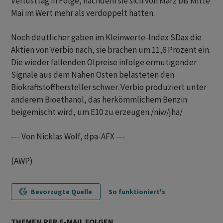
Verlusttag in Folge, nachdem sie sich von März bis Mitte
Mai im Wert mehr als verdoppelt hatten.
Noch deutlicher gaben im Kleinwerte-Index SDax die
Aktien von Verbio nach, sie brachen um 11,6 Prozent ein.
Die wieder fallenden Ölpreise infolge ermutigender
Signale aus dem Nahen Osten belasteten den
Biokraftstoffhersteller schwer. Verbio produziert unter
anderem Bioethanol, das herkömmlichem Benzin
beigemischt wird, um E10 zu erzeugen./niw/jha/
--- Von Nicklas Wolf, dpa-AFX ---
(AWP)
Bevorzugte Quelle
So funktioniert's
THEMEN PER E-MAIL FOLGEN