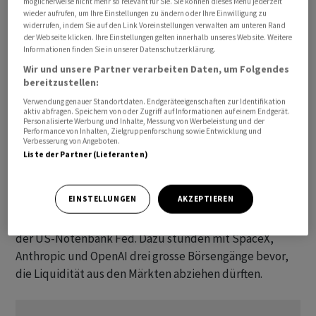
möglicherweise nicht mehr so relevant für Sie. Sie können dieses Menü jederzeit
wieder aufrufen, um Ihre Einstellungen zu ändern oder Ihre Einwilligung zu
«Zwischen Krisenrauschen, geldpolitischen
widerrufen, indem Sie auf den Link Voreinstellungen verwalten am unteren Rand
der Webseite klicken. Ihre Einstellungen gelten innerhalb unseres Website. Weitere
Fragezeichen und der KI-Euphorie als strukturellem
Informationen finden Sie in unserer Datenschutzerklärung.
Wachstumstreiber fehlt Anlegern derzeit ein
Wir und unsere Partner verarbeiten Daten, um Folgendes
verlässliches Navigationssignal. Ohne klare Leitplanken
bereitzustellen:
bleibt das Marktumfeld schwer navigierbar»,
Verwendung genauer Standortdaten. Endgeräteeigenschaften zur Identifikation
aktiv abfragen. Speichern von oder Zugriff auf Informationen auf einem Endgerät.
kommentierte Marktexperte Timo Emden.
Personalisierte Werbung und Inhalte, Messung von Werbeleistung und der
Performance von Inhalten, Zielgruppenforschung sowie Entwicklung und
Verbesserung von Angeboten.
Aus Sicht von Andreas Lipkow, Chef-Marktanalyst vom
Liste der Partner (Lieferanten)
Broker CMC Markets, kommen «einige dicke Bretter auf
die Börse zu, die nur schwer zu durchbohren sein
EINSTELLUNGEN
AKZEPTIEREN
werden.» Er verwies auf die anstehenden
Zinsentscheidungen der Europäischen Zentralbank und
der US-Notenbank Fed. Dazu stünden mit SpaceX,
Anthropic und OpenAI drei grosse Börsengänge bevor,
die Liquidität aus den Märkten abziehen dürften.