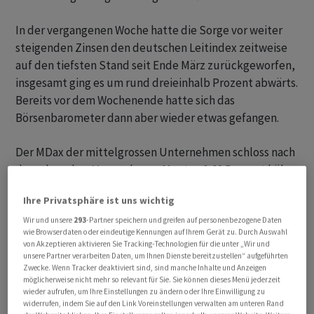
In der vergangenen Woche hatte die Sorge vor weiter
steigenden Zinsen den deutschen Leitindex zeitweise
auf den tiefsten Stand seit Ende März zurückgeworfen,
insgesamt ging es um rund dreieinhalb Prozent abwärts.
Bereits vor dem Wochenende hatte sich das
Börsenbarometer dann aber wieder etwas gefangen.
Der MDax der mittelgrossen Unternehmen schloss nach
der schwachen Vorwoche am Montag 0,08 Prozent höher
bei 27 036,30 Zählern.
Ihre Privatsphäre ist uns wichtig
Fachleute lenken die Aufmerksamkeit nun vor allem auf
Wir und unsere
293
-Partner speichern und greifen auf personenbezogene Daten
wie Browserdaten oder eindeutige Kennungen auf Ihrem Gerät zu. Durch Auswahl
die Verbraucherpreise für Deutschland am Dienstag
von Akzeptieren aktivieren Sie Tracking-Technologien für die unter „Wir und
und für die USA am Mittwoch. Am Donnerstag stehen
unsere Partner verarbeiten Daten, um Ihnen Dienste bereitzustellen“ aufgeführten
Zwecke. Wenn Tracker deaktiviert sind, sind manche Inhalte und Anzeigen
zudem in den Vereinigten Staaten die Erzeugerpreise
möglicherweise nicht mehr so relevant für Sie. Sie können dieses Menü jederzeit
auf der Agenda. Diese Daten könnten, so die Hoffnung
wieder aufrufen, um Ihre Einstellungen zu ändern oder Ihre Einwilligung zu
widerrufen, indem Sie auf den Link Voreinstellungen verwalten am unteren Rand
der Börsianer, weitere Hinweise auf die künftige