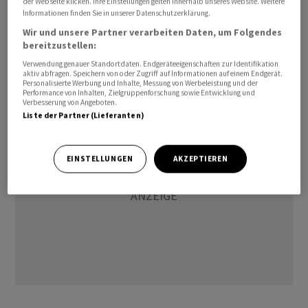
der Webseite klicken. Ihre Einstellungen gelten innerhalb unseres Website. Weitere
Geldpolitik geben. In der vergangenen Woche gab es
Informationen finden Sie in unserer Datenschutzerklärung.
erneut Signale von der US-Notenbank, wonach nach
Wir und unsere Partner verarbeiten Daten, um Folgendes
bereitzustellen:
der Pause im Juni die Zinsen in diesem Jahr noch weiter
steigen dürften. Am Markt wird aktuell mit zwei
Verwendung genauer Standortdaten. Endgeräteeigenschaften zur Identifikation
aktiv abfragen. Speichern von oder Zugriff auf Informationen auf einem Endgerät.
weiteren Leitzinsanhebungen für 2023 gerechnet.
Personalisierte Werbung und Inhalte, Messung von Werbeleistung und der
Performance von Inhalten, Zielgruppenforschung sowie Entwicklung und
Verbesserung von Angeboten.
Liste der Partner (Lieferanten)
EINSTELLUNGEN
AKZEPTIEREN