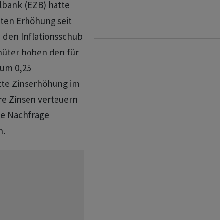
lbank (EZB) hatte
rsten Erhöhung seit
n den Inflationsschub
shüter hoben den für
 um 0,25
tzte Zinserhöhung im
e Zinsen verteuern
ie Nachfrage
n.