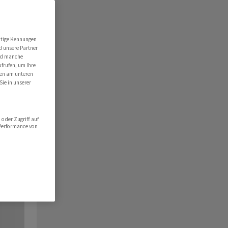
utige Kennungen
d unsere Partner
ind manche
ufrufen, um Ihre
ten am unteren
Sie in unserer
oder Zugriff auf
 Performance von