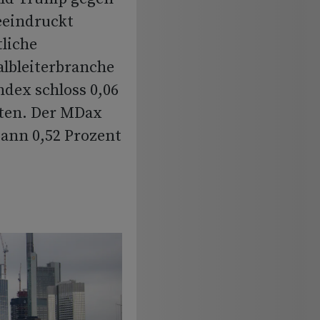
eeindruckt
tliche
albleiterbranche
ndex schloss 0,06
kten. Der MDax
ann 0,52 Prozent