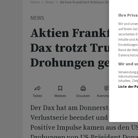
Home
News
Aktien Frankfurt Schluss: Dax trotzt Trump
Ihre Priv
NEWS
Wir und unse
Aktien Frankfurt S
auf Ihrem Ger
verarbeiten D
Inhalte und A
Dax trotzt Trump-
Einstellungen
Rand der Webs
Datenschutze
Drohungen gegen 
Wir und u
Verwendung ge
Informationen
Inhalten, Zi
Liste der P
Teilen
Merken
Drucken
Kommentare
Der Dax hat am Donnerstag seine 
Verlustserie beendet und geringfüg
Positive Impulse kamen aus den U
Drohungen von US-Präsident Don