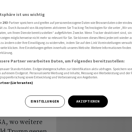
-Drohungen gegen den Iran
atsphäre ist uns wichtig
re
293
-Partner speichern und greifen auf personenbezogene Daten wie Browserdaten oder einde
chluss:
ät zu. Durch Auswahl von Akzeptieren aktivieren Sie Tracking-Technologien für die unter „Wir un
aten, um Ihnen Dienste bereitzustellen“ aufgeführten Zwecke. Wenn Tracker deaktiviert sind, s
nzeigen möglicherweise nicht mehr so relevant für Sie. Sie können dieses Menü jederzeit wieder a
 zu ändern oder Ihre Einwilligung zu widerrufen, indem Sie auf den Link Voreinstellungen verwal
eite klicken. Ihre Einstellungen gelten innerhalb unseres Website. Weitere Informationen finden 
rklärung.
den Iran
nsere Partner verarbeiten Daten, um Folgendes bereitzustellen:
nauer Standortdaten. Endgeräteeigenschaften zur Identifikation aktiv abfragen. Speichern von 
 auf einem Endgerät. Personalisierte Werbung und Inhalte, Messung von Werbeleistung und der
elgruppenforschung sowie Entwicklung und Verbesserung von Angeboten.
artner (Lieferanten)
jüngste
EINSTELLUNGEN
AKZEPTIEREN
ig zugelegt.
SA, wo weitere
ald Trump gegen