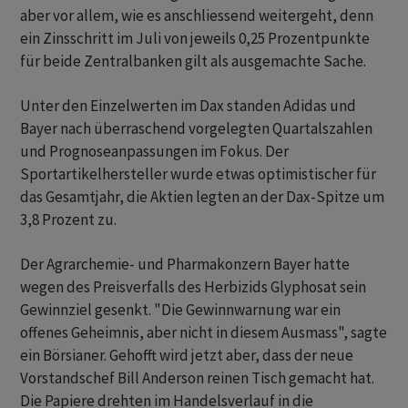
aber vor allem, wie es anschliessend weitergeht, denn
ein Zinsschritt im Juli von jeweils 0,25 Prozentpunkte
für beide Zentralbanken gilt als ausgemachte Sache.
Unter den Einzelwerten im Dax standen Adidas und
Bayer nach überraschend vorgelegten Quartalszahlen
und Prognoseanpassungen im Fokus. Der
Sportartikelhersteller wurde etwas optimistischer für
das Gesamtjahr, die Aktien legten an der Dax-Spitze um
3,8 Prozent zu.
Der Agrarchemie- und Pharmakonzern Bayer hatte
wegen des Preisverfalls des Herbizids Glyphosat sein
Gewinnziel gesenkt. "Die Gewinnwarnung war ein
offenes Geheimnis, aber nicht in diesem Ausmass", sagte
ein Börsianer. Gehofft wird jetzt aber, dass der neue
Vorstandschef Bill Anderson reinen Tisch gemacht hat.
Die Papiere drehten im Handelsverlauf in die