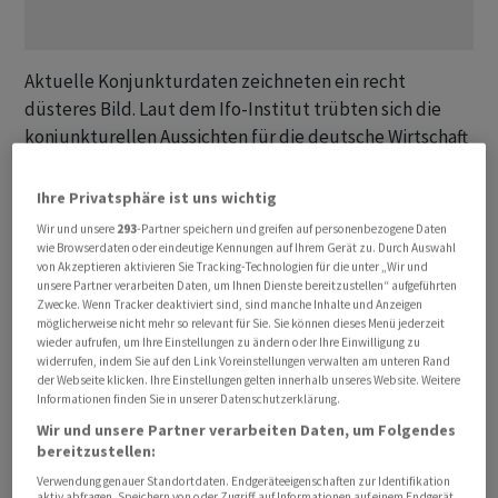
Aktuelle Konjunkturdaten zeichneten ein recht
düsteres Bild. Laut dem Ifo-Institut trübten sich die
konjunkturellen Aussichten für die deutsche Wirtschaft
weiter ein. Vor allem die gegenwärtige Lage wird
kritischer als bislang gesehen. "Nach dem dritten
Ihre Privatsphäre ist uns wichtig
Rückgang in Folge weist das Ifo-Geschäftsklima ebenso
Wir und unsere
293
-Partner speichern und greifen auf personenbezogene Daten
klar nach unten wie die anderen Frühindikatoren", sagte
wie Browserdaten oder eindeutige Kennungen auf Ihrem Gerät zu. Durch Auswahl
von Akzeptieren aktivieren Sie Tracking-Technologien für die unter „Wir und
Volkswirt Jörg Krämer von der Commerzbank.
unsere Partner verarbeiten Daten, um Ihnen Dienste bereitzustellen“ aufgeführten
Zwecke. Wenn Tracker deaktiviert sind, sind manche Inhalte und Anzeigen
möglicherweise nicht mehr so relevant für Sie. Sie können dieses Menü jederzeit
Krämer zufolge deutet der breite Rückgang der
wieder aufrufen, um Ihre Einstellungen zu ändern oder Ihre Einwilligung zu
Frühindikatoren in der zweiten Jahreshälfte auf ein
widerrufen, indem Sie auf den Link Voreinstellungen verwalten am unteren Rand
der Webseite klicken. Ihre Einstellungen gelten innerhalb unseres Website. Weitere
erneutes Schrumpfen der deutschen Wirtschaft hin. Da
Informationen finden Sie in unserer Datenschutzerklärung.
es auch im restlichen Euroraum Rezessionssignale gebe,
Wir und unsere Partner verarbeiten Daten, um Folgendes
dürfte dies die Position derjenigen im Rat der
bereitzustellen:
Europäischen Zentralbank (EZB) stärken, die gegen
Verwendung genauer Standortdaten. Endgeräteeigenschaften zur Identifikation
weitere Zinserhöhungen nach der EZB-Sitzung am
aktiv abfragen. Speichern von oder Zugriff auf Informationen auf einem Endgerät.