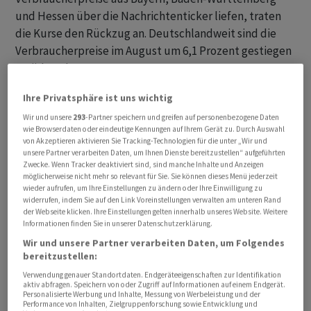
und Hessen über die Nachrichtenticker liefen, traten
die Kurse den Rückzug an. Deutschlandweit sind die
Verbraucherpreise im August um 6,1 Prozent gestiegen
- stärker als erwartet.
Ihre Privatsphäre ist uns wichtig
Ein Rückgang der Inflation dürfte «alles andere als ein
Selbstläufer werden», schrieb Volkswirt Sebastian
Wir und unsere
293
-Partner speichern und greifen auf personenbezogene Daten
wie Browserdaten oder eindeutige Kennungen auf Ihrem Gerät zu. Durch Auswahl
Becker von der Deutschen Bank. Vor allem ein
von Akzeptieren aktivieren Sie Tracking-Technologien für die unter „Wir und
anhaltend hoher Lohndruck könne die Teuerung von
unsere Partner verarbeiten Daten, um Ihnen Dienste bereitzustellen“ aufgeführten
Zwecke. Wenn Tracker deaktiviert sind, sind manche Inhalte und Anzeigen
Dienstleistungen weiter befeuern und so auch die
möglicherweise nicht mehr so relevant für Sie. Sie können dieses Menü jederzeit
Normalisierung der Inflation generell verlangsamen.
wieder aufrufen, um Ihre Einstellungen zu ändern oder Ihre Einwilligung zu
widerrufen, indem Sie auf den Link Voreinstellungen verwalten am unteren Rand
der Webseite klicken. Ihre Einstellungen gelten innerhalb unseres Website. Weitere
Für Aktien sind das schlechte Nachrichten, denn eine
Informationen finden Sie in unserer Datenschutzerklärung.
hohe Inflation könnte die Erwartung weiter steigender
Wir und unsere Partner verarbeiten Daten, um Folgendes
bereitzustellen:
Leitzinsen schüren. «Die EZB hat derzeit einen
schwierigen Job. Die europäische Wirtschaft ist schwach
Verwendung genauer Standortdaten. Endgeräteeigenschaften zur Identifikation
aktiv abfragen. Speichern von oder Zugriff auf Informationen auf einem Endgerät.
auf der Brust (...), gleichzeitig bleiben die
Personalisierte Werbung und Inhalte, Messung von Werbeleistung und der
Performance von Inhalten, Zielgruppenforschung sowie Entwicklung und
Inflationsraten auf hohem Niveau», schrieb Volkswirt