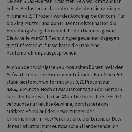
Bei den SDax -Werten rutschten New Work mit ähnlich
hohen Verlusten an das Index-Ende, deutlich geringer
mit minus 2,7 Prozent war der Abschlag bei Cancom . Für
die Xing-Mutter und den IT-Dienstleister hatten die
Berenberg-Analysten ebenfalls den Daumen gesenkt.
Die Anteile von GFT Technologies gewannen dagegen
gut fünf Prozent, für sie hatte die Bank eine
Kaufempfehlung ausgesprochen.
Auch an den wichtigsten europäischen Börsen hielt der
Aufwärtstrend. Der Eurozonen-Leitindex EuroStoxx 50
stabilisierte sich weiter mit plus 0,71 Prozent auf
4286,56 Punkte. Noch etwas stärker zog an der Börse in
Paris der französische Cac 40 an. Der britische FTSE 100
verbuchte nur leichte Gewinne, dort lastete das
stärkere Pfund auf den Bewertungen der
Unternehmen. In New York notierte der Leitindex Dow
Jones Industrial zum europäischen Handelsende mit