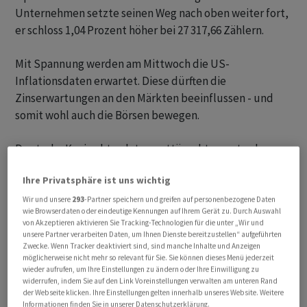
Unternehmen setzte seinen Weg nach oben weiter fort,
er schloss 1,04 Prozent höher bei 27 317,66 Zählern.
Mit Spannung werden am Mittwoch die US-
Inflationsdaten erwartet. Diese dürften die
Zinserwartungen an den Märkten beeinflussen - und
somit wohl auch die Börsen bewegen.
Deutsche Konjunkturdaten enttäuschten unterdessen.
Die Erwartungen von Finanzmarktexperten an die
Ihre Privatsphäre ist uns wichtig
Konjunktur hierzulande gingen im Juli deutlicher
zurück als angenommen. "Die Hoffnungen auf eine
Wir und unsere
293
-Partner speichern und greifen auf personenbezogene Daten
wie Browserdaten oder eindeutige Kennungen auf Ihrem Gerät zu. Durch Auswahl
konjunkturelle Erholung im zweiten Halbjahr
von Akzeptieren aktivieren Sie Tracking-Technologien für die unter „Wir und
schmelzen in der Sommerhitze dahin", schrieb
unsere Partner verarbeiten Daten, um Ihnen Dienste bereitzustellen“ aufgeführten
Zwecke. Wenn Tracker deaktiviert sind, sind manche Inhalte und Anzeigen
Volkswirt Thomas Gitzel von der VP Bank mit Blick auf
möglicherweise nicht mehr so relevant für Sie. Sie können dieses Menü jederzeit
die ZEW-Umfrage. "Der Zustand einer vor sich hin
wieder aufrufen, um Ihre Einstellungen zu ändern oder Ihre Einwilligung zu
widerrufen, indem Sie auf den Link Voreinstellungen verwalten am unteren Rand
dümpelnden deutschen Wirtschaft wird uns wohl noch
der Webseite klicken. Ihre Einstellungen gelten innerhalb unseres Website. Weitere
längere Zeit begleiten".
Informationen finden Sie in unserer Datenschutzerklärung.