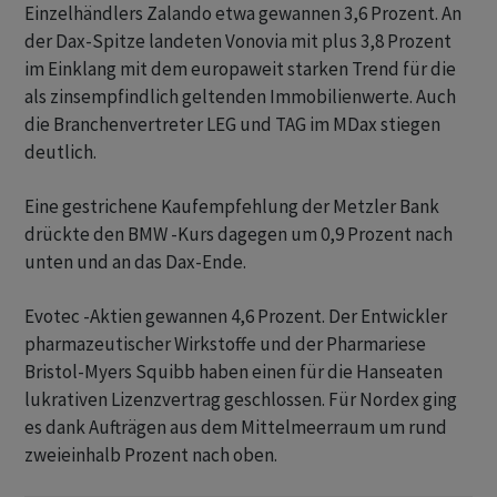
Einzelhändlers Zalando etwa gewannen 3,6 Prozent. An
der Dax-Spitze landeten Vonovia mit plus 3,8 Prozent
im Einklang mit dem europaweit starken Trend für die
als zinsempfindlich geltenden Immobilienwerte. Auch
die Branchenvertreter LEG und TAG im MDax stiegen
deutlich.
Eine gestrichene Kaufempfehlung der Metzler Bank
drückte den BMW -Kurs dagegen um 0,9 Prozent nach
unten und an das Dax-Ende.
Evotec -Aktien gewannen 4,6 Prozent. Der Entwickler
pharmazeutischer Wirkstoffe und der Pharmariese
Bristol-Myers Squibb haben einen für die Hanseaten
lukrativen Lizenzvertrag geschlossen. Für Nordex ging
es dank Aufträgen aus dem Mittelmeerraum um rund
zweieinhalb Prozent nach oben.