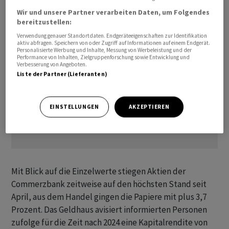
Wir und unsere Partner verarbeiten Daten, um Folgendes
bereitzustellen:
Verwendung genauer Standortdaten. Endgeräteeigenschaften zur Identifikation
aktiv abfragen. Speichern von oder Zugriff auf Informationen auf einem Endgerät.
Personalisierte Werbung und Inhalte, Messung von Werbeleistung und der
Performance von Inhalten, Zielgruppenforschung sowie Entwicklung und
Verbesserung von Angeboten.
Liste der Partner (Lieferanten)
EINSTELLUNGEN
AKZEPTIEREN
Mit Blick auf die Einzelwerte stiegen Aktien der
Commerzbank zeitweise auf den höchsten Stand seit
April, aus dem Handel gingen die Papiere mit plus 3,7
Prozent. Das Geldhaus avisiert informierten Personen
zufolge für die Zeit nach 2024 eine Kapitalrendite von