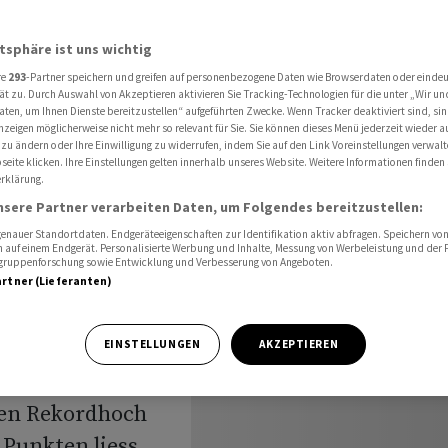
sen Dax nach Rekord aus
atsphäre ist uns wichtig
re
293
-Partner speichern und greifen auf personenbezogene Daten wie Browserdaten oder einde
chluss:
ät zu. Durch Auswahl von Akzeptieren aktivieren Sie Tracking-Technologien für die unter „Wir un
aten, um Ihnen Dienste bereitzustellen“ aufgeführten Zwecke. Wenn Tracker deaktiviert sind, s
nzeigen möglicherweise nicht mehr so relevant für Sie. Sie können dieses Menü jederzeit wieder a
sen Dax
 zu ändern oder Ihre Einwilligung zu widerrufen, indem Sie auf den Link Voreinstellungen verwal
eite klicken. Ihre Einstellungen gelten innerhalb unseres Website. Weitere Informationen finden 
rklärung.
nsere Partner verarbeiten Daten, um Folgendes bereitzustellen:
nauer Standortdaten. Endgeräteeigenschaften zur Identifikation aktiv abfragen. Speichern von 
 auf einem Endgerät. Personalisierte Werbung und Inhalte, Messung von Werbeleistung und der
elgruppenforschung sowie Entwicklung und Verbesserung von Angeboten.
artner (Lieferanten)
EINSTELLUNGEN
AKZEPTIEREN
storen hat dem
ren Rekordhoch
 Punkten liess