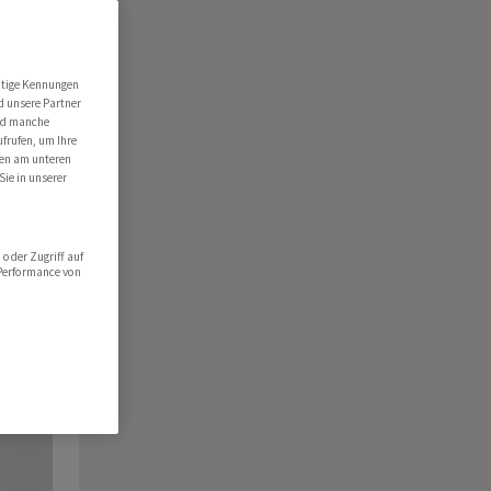
utige Kennungen
d unsere Partner
ind manche
ufrufen, um Ihre
ten am unteren
Sie in unserer
oder Zugriff auf
 Performance von