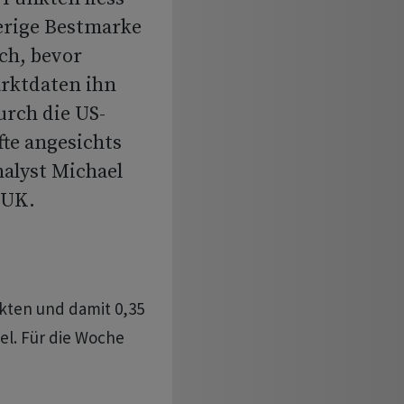
erige Bestmarke
ch, bevor
rktdaten ihn
rch die US-
te angesichts
nalyst Michael
 UK.
nkten und damit 0,35
el. Für die Woche