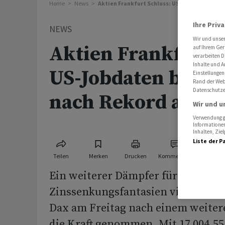
Home
News
Aktien Frankfurt Schluss: US-Jobdaten brem
Ihre Priv
NEWS
Wir und unse
Aktien Frankfurt S
auf Ihrem Ger
verarbeiten D
Inhalte und A
US-Jobdaten brem
Einstellungen
Rand der Webs
Datenschutze
nach Rekord aus
Wir und u
Verwendung ge
Informationen
Inhalten, Zi
Liste der P
Teilen
Merken
Drucken
Kommentare
Ein weiterer Dämpfer für die
Zinssenkungsfantasien vieler Inve
Dax am Freitag nach einem weite
die Kraft genommen. Mit 17 004,55