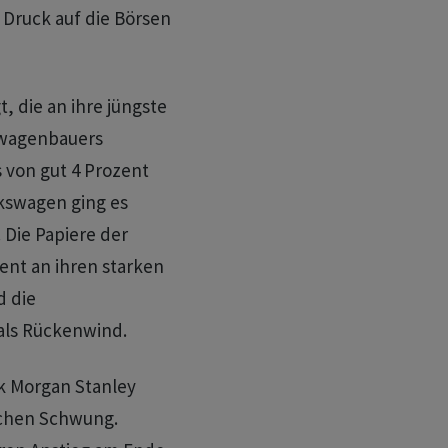
 Druck auf die Börsen
 die an ihre jüngste
twagenbauers
 von gut 4 Prozent
kswagen ging es
 Die Papiere der
ent an ihren starken
d die
als Rückenwind.
k Morgan Stanley
ischen Schwung.