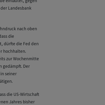
de einläutet, gegen
on der Landesbank
Lohndruck nach oben
dass die
, dürfte die Fed den
er hochhalten.
its zur Wochenmitte
n gedämpft. Der
in seiner
ätigen.
ss die US-Wirtschaft
nen Jahres bisher