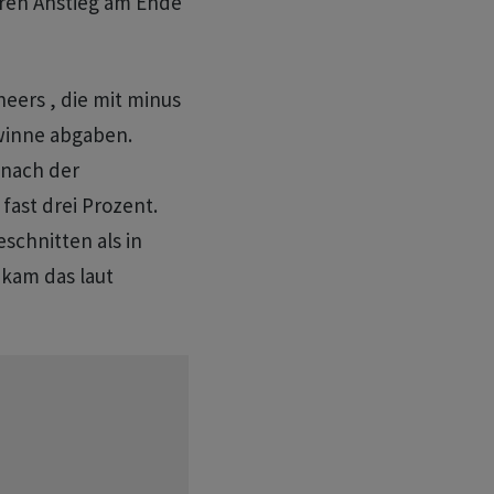
eren Anstieg am Ende
eers , die mit minus
ewinne abgaben.
 nach der
fast drei Prozent.
schnitten als in
 kam das laut