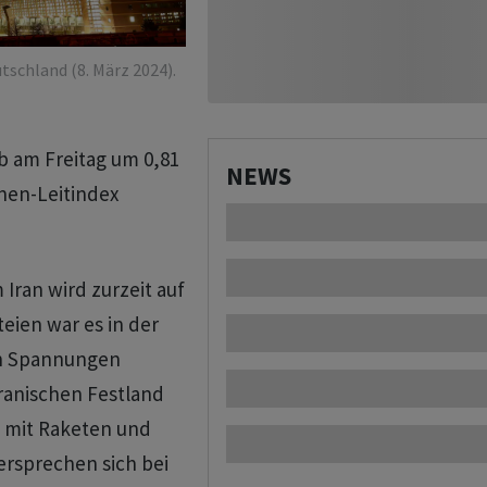
tschland (8. März 2024).
b am Freitag um 0,81
NEWS
onen-Leitindex
ran wird zurzeit auf
eien war es in der
en Spannungen
ranischen Festland
fe mit Raketen und
ersprechen sich bei