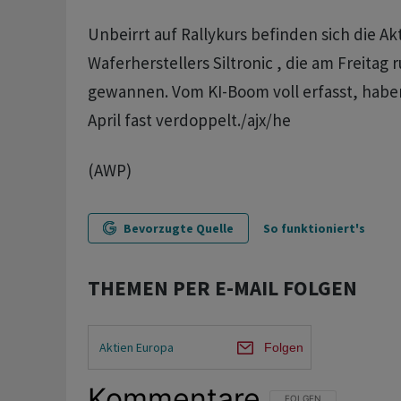
Unbeirrt auf Rallykurs befinden sich die Ak
Waferherstellers Siltronic , die am Freitag 
gewannen. Vom KI-Boom voll erfasst, haben 
April fast verdoppelt./ajx/he
(AWP)
Bevorzugte Quelle
So funktioniert's
THEMEN PER E-MAIL FOLGEN
Aktien Europa
Folgen
Kommentare
FOLGE DIESER UNTERHAL
FOLGEN