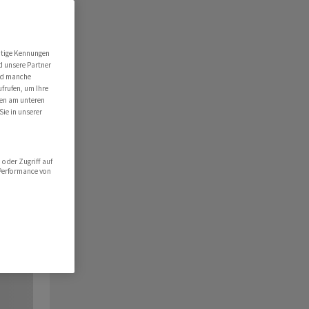
utige Kennungen
d unsere Partner
ind manche
ufrufen, um Ihre
ten am unteren
Sie in unserer
oder Zugriff auf
 Performance von