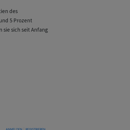
tien des
rund 5 Prozent
sie sich seit Anfang
TUNG, UM BENACHRICHTIGT ZU WERDEN, WENN NEUE KOMMENTARE VERÖFFENTLICHT WE
ANMELDEN
|
REGISTRIEREN