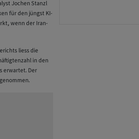
alyst Jochen Stanzl
en für den jüngst KI-
kt, wenn der Iran-
richts liess die
äftigtenzahl in den
ls erwartet. Der
angenommen.