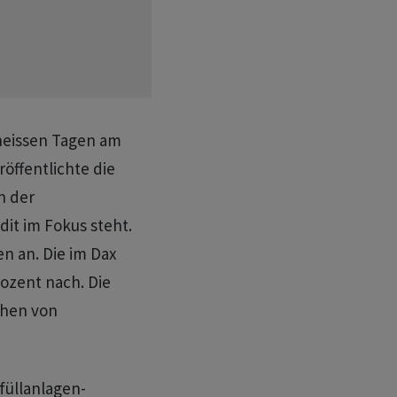
 heissen Tagen am
öffentlichte die
n der
it im Fokus steht.
en an. Die im Dax
ozent nach. Die
chen von
füllanlagen-