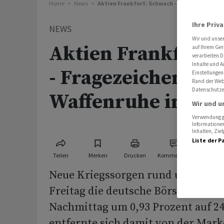
Home
News
Aktien Frankfurt: Schwach - Fragezeichen hin
Ihre Priv
NEWS
Wir und unse
Aktien Frankfurt:
auf Ihrem Ger
verarbeiten D
Inhalte und A
- Fragezeichen hin
Einstellungen
Rand der Webs
Datenschutze
Waffenruhe in Ira
Wir und u
Verwendung ge
Informationen
Inhalten, Zi
Liste der P
Teilen
Merken
Drucken
Kommentare
Neue Kriegssorgen rund um den Ir
Freitag die deutsche Börse. Der D
Nachmittag um 0,93 Prozent auf 2
entfernte sich damit von der Mark