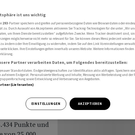
ter Waffenruhe in Iran
atsphäre ist uns wichtig
re
293
-Partner speichern und greifen auf personenbezogene Daten wie Browserdaten oder einde
 Schwach
ät zu. Durch Auswahl von Akzeptieren aktivieren Sie Tracking-Technologien für die unter „Wir un
aten, um Ihnen Dienste bereitzustellen“ aufgeführten Zwecke. Wenn Tracker deaktiviert sind, s
nzeigen möglicherweise nicht mehr so relevant für Sie. Sie können dieses Menü jederzeit wieder a
ter
 zu ändern oder Ihre Einwilligung zu widerrufen, indem Sie auf den Link Voreinstellungen verwal
eite klicken. Ihre Einstellungen gelten innerhalb unseres Website. Weitere Informationen finden 
rklärung.
n
nsere Partner verarbeiten Daten, um Folgendes bereitzustellen:
nauer Standortdaten. Endgeräteeigenschaften zur Identifikation aktiv abfragen. Speichern von 
 auf einem Endgerät. Personalisierte Werbung und Inhalte, Messung von Werbeleistung und der
elgruppenforschung sowie Entwicklung und Verbesserung von Angeboten.
artner (Lieferanten)
an belasten am
EINSTELLUNGEN
AKZEPTIEREN
ax sank am
4.434 Punkte und
e von 25.000