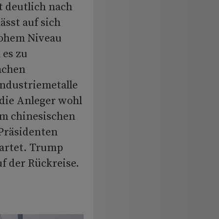
 deutlich nach
ässt auf sich
hohem Niveau
 es zu
achen
Industriemetalle
 die Anleger wohl
em chinesischen
-Präsidenten
artet. Trump
f der Rückreise.