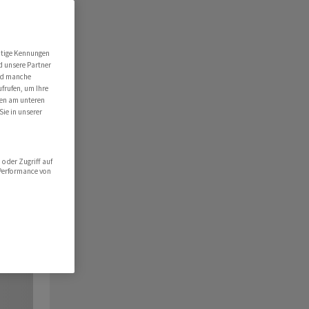
utige Kennungen
d unsere Partner
ind manche
ufrufen, um Ihre
ten am unteren
Sie in unserer
oder Zugriff auf
 Performance von