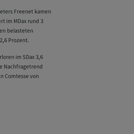
ieters Freenet kamen
ert im MDax rund 3
en belasteten
2,6 Prozent.
rloren im SDax 3,6
he Nachfragetrend
tin Comtesse von