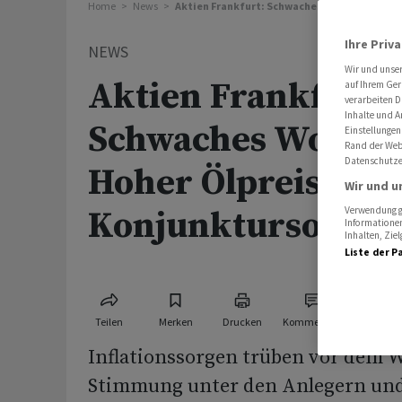
Home
News
Aktien Frankfurt: Schwaches Wochenfinale -
Ihre Priv
NEWS
Wir und unse
Aktien Frankfurt:
auf Ihrem Ger
verarbeiten D
Inhalte und A
Schwaches Wochenf
Einstellungen
Rand der Webs
Datenschutze
Hoher Ölpreis sch
Wir und u
Konjunktursorgen
Verwendung ge
Informationen
Inhalten, Zi
Liste der P
Teilen
Merken
Drucken
Kommentare
Inflationssorgen trüben vor dem 
Stimmung unter den Anlegern und