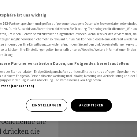
 Hoher Ölpreis schürt Konjunktursorgen
atsphäre ist uns wichtig
re
293
-Partner speichern und greifen auf personenbezogene Daten wie Browserdaten oder einde
ät zu. Durch Auswahl von Akzeptieren aktivieren Sie Tracking-Technologien für die unter „Wir un
aten, um Ihnen Dienste bereitzustellen“ aufgeführten Zwecke. Wenn Tracker deaktiviert sind, s
nzeigen möglicherweise nicht mehr so relevant für Sie. Sie können dieses Menü jederzeit wieder a
inale -
 zu ändern oder Ihre Einwilligung zu widerrufen, indem Sie auf den Link Voreinstellungen verwal
eite klicken. Ihre Einstellungen gelten innerhalb unseres Website. Weitere Informationen finden 
rklärung.
ürt
nsere Partner verarbeiten Daten, um Folgendes bereitzustellen:
nauer Standortdaten. Endgeräteeigenschaften zur Identifikation aktiv abfragen. Speichern von 
 auf einem Endgerät. Personalisierte Werbung und Inhalte, Messung von Werbeleistung und der
elgruppenforschung sowie Entwicklung und Verbesserung von Angeboten.
artner (Lieferanten)
EINSTELLUNGEN
AKZEPTIEREN
Wochenende die
 drücken die