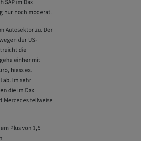
ch SAP im Dax
ag nur noch moderat.
m Autosektor zu. Der
 wegen der US-
reicht die
 gehe einher mit
ro, hiess es.
l ab. Im sehr
en die im Dax
d Mercedes teilweise
nem Plus von 1,5
m