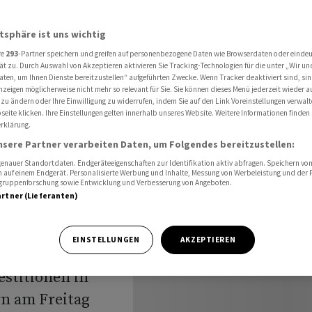
tellantis zieht Autosektor abwärts
atsphäre ist uns wichtig
re
293
-Partner speichern und greifen auf personenbezogene Daten wie Browserdaten oder einde
ät zu. Durch Auswahl von Akzeptieren aktivieren Sie Tracking-Technologien für die unter „Wir un
aten, um Ihnen Dienste bereitzustellen“ aufgeführten Zwecke. Wenn Tracker deaktiviert sind, s
nzeigen möglicherweise nicht mehr so relevant für Sie. Sie können dieses Menü jederzeit wieder a
such -
 zu ändern oder Ihre Einwilligung zu widerrufen, indem Sie auf den Link Voreinstellungen verwal
eite klicken. Ihre Einstellungen gelten innerhalb unseres Website. Weitere Informationen finden 
rklärung.
tosektor
nsere Partner verarbeiten Daten, um Folgendes bereitzustellen:
nauer Standortdaten. Endgeräteeigenschaften zur Identifikation aktiv abfragen. Speichern von 
 auf einem Endgerät. Personalisierte Werbung und Inhalte, Messung von Werbeleistung und der
elgruppenforschung sowie Entwicklung und Verbesserung von Angeboten.
artner (Lieferanten)
EINSTELLUNGEN
AKZEPTIEREN
stitionen in
rn am Freitag