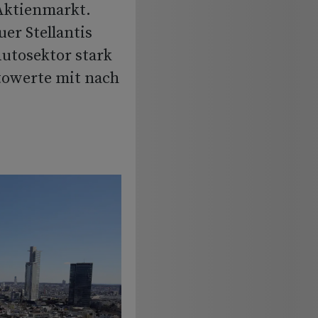
Aktienmarkt.
er Stellantis
utosektor stark
towerte mit nach