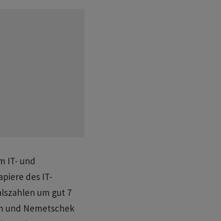
m IT- und
piere des IT-
alszahlen um gut 7
com und Nemetschek