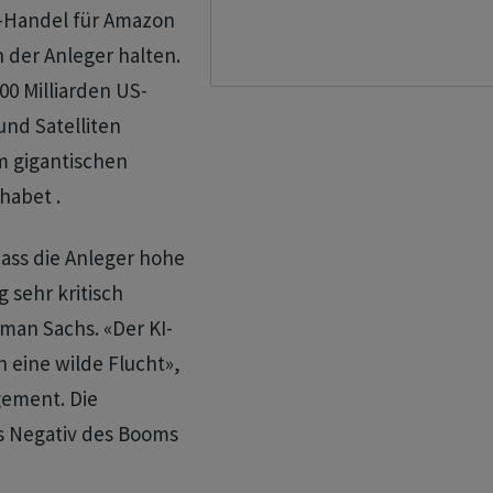
S-Handel für Amazon
n der Anleger halten.
00 Milliarden US-
und Satelliten
m gigantischen
habet .
ass die Anleger hohe
 sehr kritisch
an Sachs. «Der KI-
n eine wilde Flucht»,
gement. Die
s Negativ des Booms