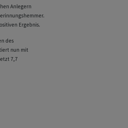
hen Anlegern
tgerinnungshemmer.
sitiven Ergebnis.
en des
tiert nun mit
etzt 7,7