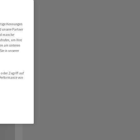
utige Kennungen
d unsere Partner
ind manche
ufrufen, um Ihre
ten am unteren
Sie in unserer
oder Zugriff auf
 Performance von