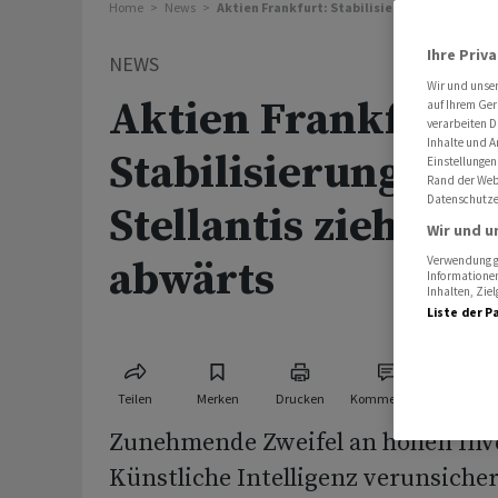
Home
News
Aktien Frankfurt: Stabilisierungsversuch - S
Ihre Priv
NEWS
Wir und unse
Aktien Frankfurt:
auf Ihrem Ger
verarbeiten D
Inhalte und A
Stabilisierungsver
Einstellungen
Rand der Webs
Datenschutze
Stellantis zieht Au
Wir und u
abwärts
Verwendung ge
Informationen
Inhalten, Zi
Liste der P
Teilen
Merken
Drucken
Kommentare
Zunehmende Zweifel an hohen Inve
Künstliche Intelligenz verunsiche