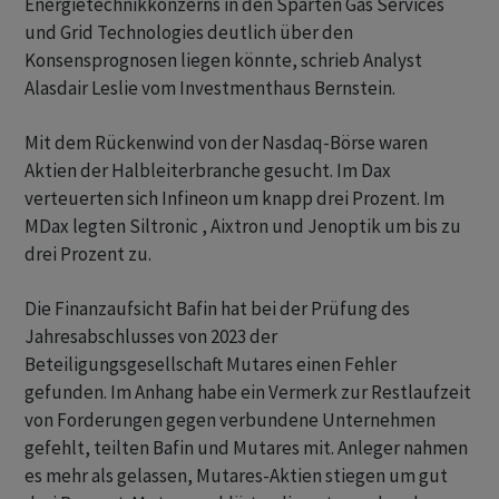
Energietechnikkonzerns in den Sparten Gas Services
und Grid Technologies deutlich über den
Konsensprognosen liegen könnte, schrieb Analyst
Alasdair Leslie vom Investmenthaus Bernstein.
Mit dem Rückenwind von der Nasdaq-Börse waren
Aktien der Halbleiterbranche gesucht. Im Dax
verteuerten sich Infineon um knapp drei Prozent. Im
MDax legten Siltronic , Aixtron und Jenoptik um bis zu
drei Prozent zu.
Die Finanzaufsicht Bafin hat bei der Prüfung des
Jahresabschlusses von 2023 der
Beteiligungsgesellschaft Mutares einen Fehler
gefunden. Im Anhang habe ein Vermerk zur Restlaufzeit
von Forderungen gegen verbundene Unternehmen
gefehlt, teilten Bafin und Mutares mit. Anleger nahmen
es mehr als gelassen, Mutares-Aktien stiegen um gut