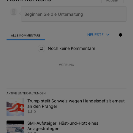
FOLGE DIESER U
FOLGEN
NEUESTE
ALLE KOMMENTARE
Alle Kommentare
Noch keine Kommentare
WERBUNG
AKTIVE UNTERHALTUNGEN
Das Folgende ist eine Liste der am meisten kommentierten Artikel
Ein Trendartikel mit dem Titel "Trump stellt Schweiz wegen Hand
Trump stellt Schweiz wegen Handelsdefizit erneut
an den Pranger
5
Ein Trendartikel mit dem Titel "SMI-Aufsteiger: Hüst-und-Hott e
SMI-Aufsteiger: Hüst-und-Hott eines
Anlagestrategen