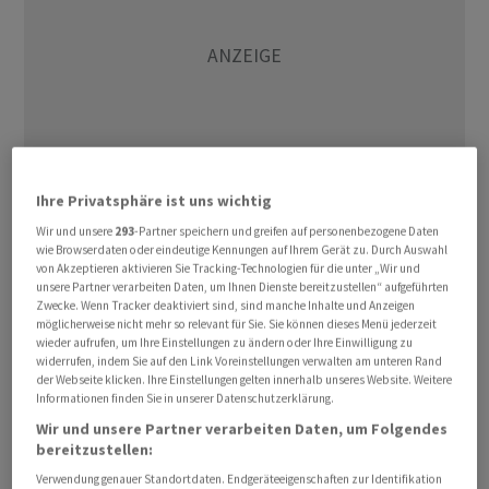
Ihre Privatsphäre ist uns wichtig
Wir und unsere
293
-Partner speichern und greifen auf personenbezogene Daten
wie Browserdaten oder eindeutige Kennungen auf Ihrem Gerät zu. Durch Auswahl
Trotz der Kursgewinne pendelt der Dax seit mehr als
von Akzeptieren aktivieren Sie Tracking-Technologien für die unter „Wir und
zwei Wochen zwischen etwa 24.600 und 25.200 Punkten
unsere Partner verarbeiten Daten, um Ihnen Dienste bereitzustellen“ aufgeführten
Zwecke. Wenn Tracker deaktiviert sind, sind manche Inhalte und Anzeigen
auf und ab. «Der deutsche Aktienindex befindet sich in
möglicherweise nicht mehr so relevant für Sie. Sie können dieses Menü jederzeit
einer trendlosen Verfassung», konstatierte die
wieder aufrufen, um Ihre Einstellungen zu ändern oder Ihre Einwilligung zu
Landesbank Helaba. «Der Dax fällt ins Sommerloch»,
widerrufen, indem Sie auf den Link Voreinstellungen verwalten am unteren Rand
der Webseite klicken. Ihre Einstellungen gelten innerhalb unseres Website. Weitere
schrieb Analyst Jochen Stanzl von der Consorsbank. Der
Informationen finden Sie in unserer Datenschutzerklärung.
Sommer-Blues habe die Börse erfasst, die
Wir und unsere Partner verarbeiten Daten, um Folgendes
Kursschwankungen liessen nach und die
bereitzustellen:
Handelsumsätze gingen zurück.
Verwendung genauer Standortdaten. Endgeräteeigenschaften zur Identifikation