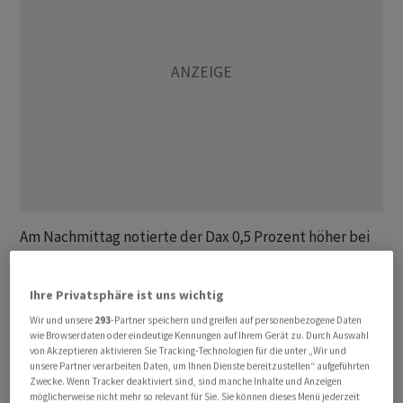
Am Nachmittag notierte der Dax 0,5 Prozent höher bei
25.243 Punkten. In der vergangenen Woche war der
deutsche Leitindex in der Hoffnung auf eine
Ihre Privatsphäre ist uns wichtig
Friedensvereinbarung zwischen den USA und dem Iran
Wir und unsere
293
-Partner speichern und greifen auf personenbezogene Daten
bis auf 25.438 Punkte gestiegen. Diese Aussicht erhielt
wie Browserdaten oder eindeutige Kennungen auf Ihrem Gerät zu. Durch Auswahl
im Wochenverlauf allerdings keine neue Nahrung, und
von Akzeptieren aktivieren Sie Tracking-Technologien für die unter „Wir und
unsere Partner verarbeiten Daten, um Ihnen Dienste bereitzustellen“ aufgeführten
so entfernte sich der Dax wieder von seinem
Zwecke. Wenn Tracker deaktiviert sind, sind manche Inhalte und Anzeigen
Rekordhoch vom Januar bei 25.507 Punkten.
möglicherweise nicht mehr so relevant für Sie. Sie können dieses Menü jederzeit