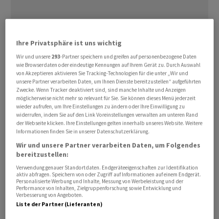
Ihre Privatsphäre ist uns wichtig
Wir und unsere
293
-Partner speichern und greifen auf personenbezogene Daten
wie Browserdaten oder eindeutige Kennungen auf Ihrem Gerät zu. Durch Auswahl
von Akzeptieren aktivieren Sie Tracking-Technologien für die unter „Wir und
unsere Partner verarbeiten Daten, um Ihnen Dienste bereitzustellen“ aufgeführten
Zwecke. Wenn Tracker deaktiviert sind, sind manche Inhalte und Anzeigen
möglicherweise nicht mehr so relevant für Sie. Sie können dieses Menü jederzeit
wieder aufrufen, um Ihre Einstellungen zu ändern oder Ihre Einwilligung zu
Der Broker IG taxierte den Nasdaq 100 eine
widerrufen, indem Sie auf den Link Voreinstellungen verwalten am unteren Rand
der Webseite klicken. Ihre Einstellungen gelten innerhalb unseres Website. Weitere
Dreiviertelstunde vor Handelsbeginn aber immer noch
Informationen finden Sie in unserer Datenschutzerklärung.
0,7 Prozent höher auf 28.716 Punkte. Der
Wir und unsere Partner verarbeiten Daten, um Folgendes
technologielastige Auswahlindex hatte am Vortag rund
bereitzustellen:
2 Prozent eingebüsst und erneut unter
Verwendung genauer Standortdaten. Endgeräteeigenschaften zur Identifikation
aktiv abfragen. Speichern von oder Zugriff auf Informationen auf einem Endgerät.
Gewinnmitnahmen im heiss gelaufenen
Personalisierte Werbung und Inhalte, Messung von Werbeleistung und der
Halbleitersektor gelitten. Den Leitindex Dow Jones
Performance von Inhalten, Zielgruppenforschung sowie Entwicklung und
Verbesserung von Angeboten.
Industrial sieht IG am Donnerstag mit rund 0,5 Prozent
Liste der Partner (Lieferanten)
im Plus bei 50.148 Zählern.