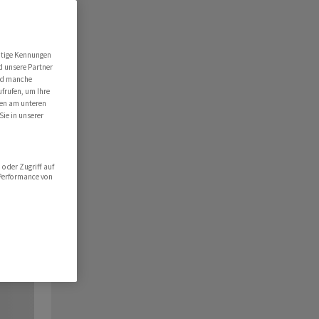
utige Kennungen
d unsere Partner
ind manche
ufrufen, um Ihre
ten am unteren
Sie in unserer
oder Zugriff auf
 Performance von