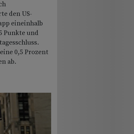
ch
rte den US-
app eineinhalb
15 Punkte und
tagesschluss.
eine 0,5 Prozent
en ab.