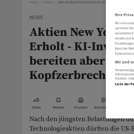
Home
News
Aktien New York Ausblick: Erholt - KI-Invest
Ihre Priv
NEWS
Wir und unse
Aktien New York A
auf Ihrem Ger
verarbeiten D
Inhalte und A
Erholt - KI-Investi
Einstellungen
Rand der Webs
Datenschutze
bereiten aber
Wir und u
Kopfzerbrechen
Verwendung ge
Informationen
Inhalten, Zi
Liste der P
Teilen
Merken
Drucken
Kommentare
Nach den jüngsten Belastungen d
Technologieaktien dürften die US