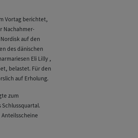
m Vortag berichtet,
ger Nachahmer-
Nordisk auf den
ren des dänischen
mariesen Eli Lilly ,
, belastet. Für den
rslich auf Erholung.
ugte zum
 Schlussquartal.
 Anteilsscheine