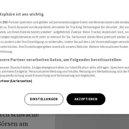
itionen bereiten aber Kopfzerbrechen
atsphäre ist uns wichtig
re
293
-Partner speichern und greifen auf personenbezogene Daten wie Browserdaten oder einde
usblick:
ät zu. Durch Auswahl von Akzeptieren aktivieren Sie Tracking-Technologien für die unter „Wir un
aten, um Ihnen Dienste bereitzustellen“ aufgeführten Zwecke. Wenn Tracker deaktiviert sind, s
nzeigen möglicherweise nicht mehr so relevant für Sie. Sie können dieses Menü jederzeit wieder a
tionen
 zu ändern oder Ihre Einwilligung zu widerrufen, indem Sie auf den Link Voreinstellungen verwal
eite klicken. Ihre Einstellungen gelten innerhalb unseres Website. Weitere Informationen finden 
rklärung.
nsere Partner verarbeiten Daten, um Folgendes bereitzustellen:
nauer Standortdaten. Endgeräteeigenschaften zur Identifikation aktiv abfragen. Speichern von 
 auf einem Endgerät. Personalisierte Werbung und Inhalte, Messung von Werbeleistung und der
elgruppenforschung sowie Entwicklung und Verbesserung von Angeboten.
artner (Lieferanten)
EINSTELLUNGEN
AKZEPTIEREN
urch schwache
-Börsen am