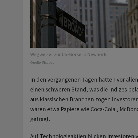
Wegweiser zur US-Börse in New York.
Quelle:
Pixabay
In den vergangenen Tagen hatten vor alle
einen schweren Stand, was die Indizes be
aus klassischen Branchen zogen Investoren
waren etwa Papiere wie Coca-Cola , McDona
gefragt.
Auf Technologieaktien blicken Investoren v