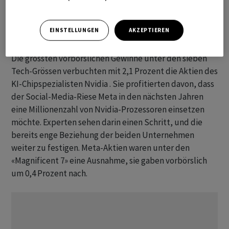
den niedrigsten Stand seit November erreicht, während
der Dow zuletzt wieder unter die 50.000-Punkte-Marke
EINSTELLUNGEN
AKZEPTIEREN
gesunken ist.
Die grössten vorbörslichen Gewinne unter den sieben
Tech-Grössen verbuchten mit 2,1 Prozent die Aktien des
KI-Chipspezialisten Nvidia . Sie profitierten davon, dass
der Social-Media-Riese Meta in den nächsten Jahren
eine Millionenzahl von Nvidia-Prozessoren einsetzen
möchte. Experten sehen darin einen Schritt, und die
bereits enge Beziehung der beiden Unternehmen
weiter zu festigen. Meta-Aktien waren unter den
«Magnificent 7» eine Ausnahme, sie gaben vorbörslich
um 0,4 Prozent nach.