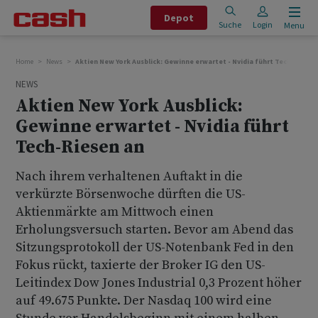
Depot
Suche
Login
Menu
Home
News
Aktien New York Ausblick: Gewinne erwartet - Nvidia führt Tech-Riesen
NEWS
Aktien New York Ausblick:
Gewinne erwartet - Nvidia führt
Tech-Riesen an
Nach ihrem verhaltenen Auftakt in die
verkürzte Börsenwoche dürften die US-
Aktienmärkte am Mittwoch einen
Erholungsversuch starten. Bevor am Abend das
Sitzungsprotokoll der US-Notenbank Fed in den
Fokus rückt, taxierte der Broker IG den US-
Leitindex Dow Jones Industrial 0,3 Prozent höher
auf 49.675 Punkte. Der Nasdaq 100 wird eine