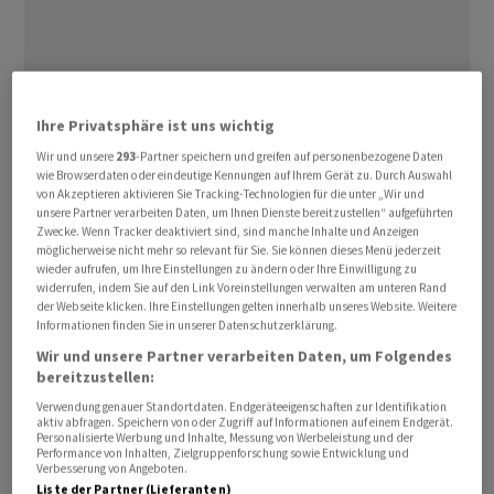
Ihre Privatsphäre ist uns wichtig
Wir und unsere
293
-Partner speichern und greifen auf personenbezogene Daten
wie Browserdaten oder eindeutige Kennungen auf Ihrem Gerät zu. Durch Auswahl
von Akzeptieren aktivieren Sie Tracking-Technologien für die unter „Wir und
unsere Partner verarbeiten Daten, um Ihnen Dienste bereitzustellen“ aufgeführten
Zwecke. Wenn Tracker deaktiviert sind, sind manche Inhalte und Anzeigen
möglicherweise nicht mehr so relevant für Sie. Sie können dieses Menü jederzeit
wieder aufrufen, um Ihre Einstellungen zu ändern oder Ihre Einwilligung zu
widerrufen, indem Sie auf den Link Voreinstellungen verwalten am unteren Rand
der Webseite klicken. Ihre Einstellungen gelten innerhalb unseres Website. Weitere
Wie es heisst, kommen erste Schnäppchenjäger in die
Informationen finden Sie in unserer Datenschutzerklärung.
Versuchung, das zuletzt ermässigte Kursniveau für sich
Wir und unsere Partner verarbeiten Daten, um Folgendes
zu nutzen. Dies zeigt sich bei den sieben
bereitzustellen:
bedeutendsten Technologiewerten der USA, den
Verwendung genauer Standortdaten. Endgeräteeigenschaften zur Identifikation
aktiv abfragen. Speichern von oder Zugriff auf Informationen auf einem Endgerät.
sogenannten «Magnificent 7», die vorbörslich fast alle
Personalisierte Werbung und Inhalte, Messung von Werbeleistung und der
im Plus gehandelt werden. Der von der Tech-Branche
Performance von Inhalten, Zielgruppenforschung sowie Entwicklung und
Verbesserung von Angeboten.
geprägte Nasdaq 100 hatte am Vortag im frühen Handel
Liste der Partner (Lieferanten)