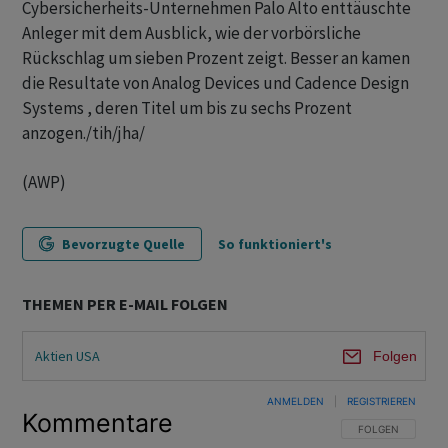
Cybersicherheits-Unternehmen Palo Alto enttäuschte
Anleger mit dem Ausblick, wie der vorbörsliche
Rückschlag um sieben Prozent zeigt. Besser an kamen
die Resultate von Analog Devices und Cadence Design
Systems , deren Titel um bis zu sechs Prozent
anzogen./tih/jha/
(AWP)
Bevorzugte Quelle
So funktioniert's
THEMEN PER E-MAIL FOLGEN
Aktien USA
Folgen
ANMELDEN
|
REGISTRIEREN
Kommentare
FOLGE DIESER U
FOLGEN