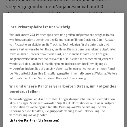
stiegen gegenüber dem Vorjahresmonat um 3,0
Prozent. Im Vormonat hatte die Rate noch 4,0 Prozent
betragen. Bankökonomen hatten im Schnitt mit einem
Ihre Privatsphäre ist uns wichtig
Rückgang auf 3,1 Prozent gerechnet. Die aktuelle Rate
ist die niedrigste seit etwas mehr als zwei Jahren. Die
Wir und unsere
293
-Partner speichern und greifen auf personenbezogene Daten
wie Browserdaten oder eindeutige Kennungen auf Ihrem Gerät zu. Durch Auswahl
Kerninflation fiel ebenfalls deutlich von 5,3 auf 4,8
von Akzeptieren aktivieren Sie Tracking-Technologien für die unter „Wir und
Prozent. Bei dieser Rate werden volatile Energie- und
unsere Partner verarbeiten Daten, um Ihnen Dienste bereitzustellen“ aufgeführten
Zwecke. Wenn Tracker deaktiviert sind, sind manche Inhalte und Anzeigen
Lebensmittelpreise ausgeklammert.
möglicherweise nicht mehr so relevant für Sie. Sie können dieses Menü jederzeit
wieder aufrufen, um Ihre Einstellungen zu ändern oder Ihre Einwilligung zu
widerrufen, indem Sie auf den Link Voreinstellungen verwalten am unteren Rand
Marktanalyst Thomas Altmann von QC Partners sprach in
der Webseite klicken. Ihre Einstellungen gelten innerhalb unseres Website. Weitere
einer ersten Reaktion auf die Preisdaten von einem
Informationen finden Sie in unserer Datenschutzerklärung.
"ersehnten Befreiungsschlag". Die US-Notenbank Fed
Wir und unsere Partner verarbeiten Daten, um Folgendes
werde die Daten als Bestätigung ihres geldpolitischen
bereitzustellen:
Kurses werten. Erstmals seit Ende 2021 liege die
Verwendung genauer Standortdaten. Endgeräteeigenschaften zur Identifikation
aktiv abfragen. Speichern von oder Zugriff auf Informationen auf einem Endgerät.
Kerninflationsrate wieder unter 5 Prozent. "Die
Personalisierte Werbung und Inhalte, Messung von Werbeleistung und der
Performance von Inhalten, Zielgruppenforschung sowie Entwicklung und
klassische Inflationsrate scheint sich im Ziel-Bereich der
Verbesserung von Angeboten.
Fed einzupendeln. Jetzt dürfen die Börsianer hoffen,
Liste der Partner (Lieferanten)
dass die Fed nur noch maximal einmal an der