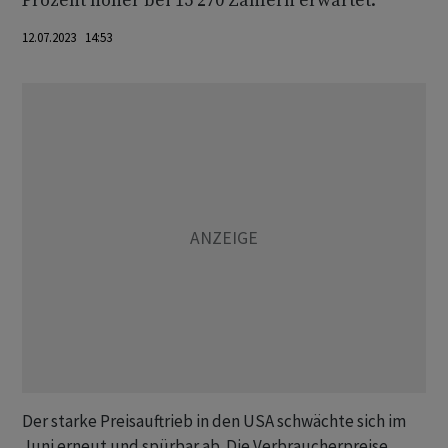
Prozent höher bei 15 270 Zählern erwartet.
12.07.2023 14:53
Der starke Preisauftrieb in den USA schwächte sich im
Juni erneut und spürbar ab. Die Verbraucherpreise