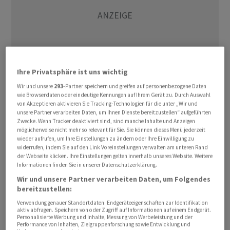
Ihre Privatsphäre ist uns wichtig
Wir und unsere
293
-Partner speichern und greifen auf personenbezogene Daten
wie Browserdaten oder eindeutige Kennungen auf Ihrem Gerät zu. Durch Auswahl
von Akzeptieren aktivieren Sie Tracking-Technologien für die unter „Wir und
Der Broker IG taxierte den schon jüngst lethargischen
unsere Partner verarbeiten Daten, um Ihnen Dienste bereitzustellen“ aufgeführten
Dow Jones Industrial am Montag über eine Stunde vor
Zwecke. Wenn Tracker deaktiviert sind, sind manche Inhalte und Anzeigen
möglicherweise nicht mehr so relevant für Sie. Sie können dieses Menü jederzeit
Handelsbeginn 0,2 Prozent höher auf 51.645 Punkte.
wieder aufrufen, um Ihre Einstellungen zu ändern oder Ihre Einwilligung zu
Den technologielastigen Nasdaq 100 sieht IG 0,1 Prozent
widerrufen, indem Sie auf den Link Voreinstellungen verwalten am unteren Rand
der Webseite klicken. Ihre Einstellungen gelten innerhalb unseres Website. Weitere
fester bei 30.449 Punkten - dieser hatte am Donnerstag
Informationen finden Sie in unserer Datenschutzerklärung.
deutlich erholt geschlossen.
Wir und unsere Partner verarbeiten Daten, um Folgendes
bereitzustellen:
Weiter unaufhaltsam scheint der Aufwärtstrend im
Verwendung genauer Standortdaten. Endgeräteeigenschaften zur Identifikation
Halbleitersektor. Die Aktien von Intel zogen vorbörslich
aktiv abfragen. Speichern von oder Zugriff auf Informationen auf einem Endgerät.
Personalisierte Werbung und Inhalte, Messung von Werbeleistung und der
um 2,7 Prozent an. Sie hatten bereits am Donnerstag
Performance von Inhalten, Zielgruppenforschung sowie Entwicklung und