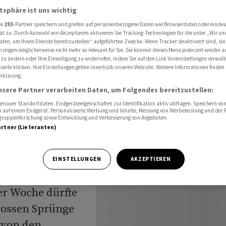
zum Wochenauftakt erwartet
atsphäre ist uns wichtig
re
293
-Partner speichern und greifen auf personenbezogene Daten wie Browserdaten oder einde
ät zu. Durch Auswahl von Akzeptieren aktivieren Sie Tracking-Technologien für die unter „Wir un
aten, um Ihnen Dienste bereitzustellen“ aufgeführten Zwecke. Wenn Tracker deaktiviert sind, s
usblick:
nzeigen möglicherweise nicht mehr so relevant für Sie. Sie können dieses Menü jederzeit wieder a
 zu ändern oder Ihre Einwilligung zu widerrufen, indem Sie auf den Link Voreinstellungen verwal
eite klicken. Ihre Einstellungen gelten innerhalb unseres Website. Weitere Informationen finden 
zum
rklärung.
nsere Partner verarbeiten Daten, um Folgendes bereitzustellen:
wartet
nauer Standortdaten. Endgeräteeigenschaften zur Identifikation aktiv abfragen. Speichern von 
 auf einem Endgerät. Personalisierte Werbung und Inhalte, Messung von Werbeleistung und der
elgruppenforschung sowie Entwicklung und Verbesserung von Angeboten.
artner (Lieferanten)
EINSTELLUNGEN
AKZEPTIEREN
m Freitag und
er Woche dürfte
rossen Sprünge
 von den