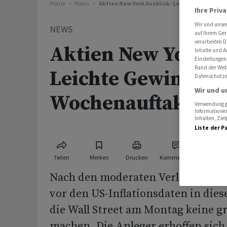
Home
News
Aktien New York Ausblick: Leichte Gewinne 
Ihre Priv
Wir und unse
NEWS
auf Ihrem Ger
verarbeiten D
Aktien New York A
Inhalte und A
Einstellungen
Rand der Webs
Leichte Gewinne 
Datenschutze
Wir und u
Wochenauftakt er
Verwendung ge
Informationen
Inhalten, Zi
Liste der P
Teilen
Merken
Drucken
Kommentare
Nach den moderaten Verlusten vo
vor den US-Inflationsdaten in dies
die Wall Street am Montag keine g
machen. Die Anleger erhoffen sich