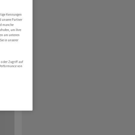
utige Kennungen
d unsere Partner
ind manche
ufrufen, um Ihre
ten am unteren
Sie in unserer
oder Zugriff auf
 Performance von