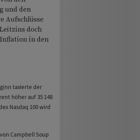
g und den
re Aufschlüsse
Leitzins doch
Inflation in den
ginn taxierte der
zent höher auf 35 148
dex Nasdaq 100 wird
n von Campbell Soup