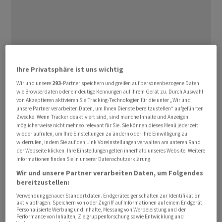
Ihre Privatsphäre ist uns wichtig
Wir und unsere
293
-Partner speichern und greifen auf personenbezogene Daten
wie Browserdaten oder eindeutige Kennungen auf Ihrem Gerät zu. Durch Auswahl
von Akzeptieren aktivieren Sie Tracking-Technologien für die unter „Wir und
unsere Partner verarbeiten Daten, um Ihnen Dienste bereitzustellen“ aufgeführten
Zwecke. Wenn Tracker deaktiviert sind, sind manche Inhalte und Anzeigen
möglicherweise nicht mehr so relevant für Sie. Sie können dieses Menü jederzeit
wieder aufrufen, um Ihre Einstellungen zu ändern oder Ihre Einwilligung zu
widerrufen, indem Sie auf den Link Voreinstellungen verwalten am unteren Rand
der Webseite klicken. Ihre Einstellungen gelten innerhalb unseres Website. Weitere
Der südkoreanische Kospi büsste am Dienstag zehn
Informationen finden Sie in unserer Datenschutzerklärung.
Prozent ein, unter anderem belastet von einem
Wir und unsere Partner verarbeiten Daten, um Folgendes
Kurseinbruch der stark gelaufenen Halbleitertitel SK
bereitzustellen:
Hynix und Samsung . Am Mittwoch nach US-
Verwendung genauer Standortdaten. Endgeräteeigenschaften zur Identifikation
aktiv abfragen. Speichern von oder Zugriff auf Informationen auf einem Endgerät.
Börsenschluss legt US-Branchenkollege Micron seinen
Personalisierte Werbung und Inhalte, Messung von Werbeleistung und der
Quartalsbericht vor. Dessen Aktienkurs hat sich seit
Performance von Inhalten, Zielgruppenforschung sowie Entwicklung und