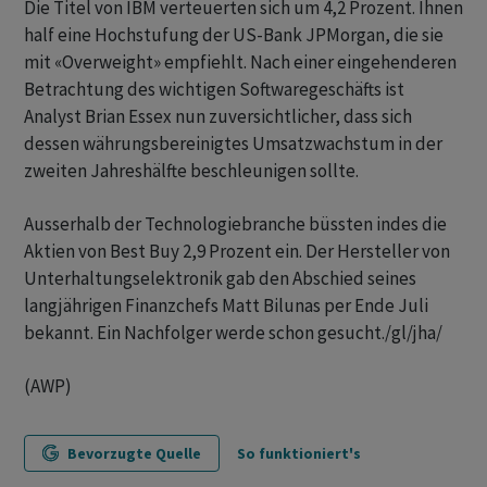
Die Titel von IBM verteuerten sich um 4,2 Prozent. Ihnen
half eine Hochstufung der US-Bank JPMorgan, die sie
mit «Overweight» empfiehlt. Nach einer eingehenderen
Betrachtung des wichtigen Softwaregeschäfts ist
Analyst Brian Essex nun zuversichtlicher, dass sich
dessen währungsbereinigtes Umsatzwachstum in der
zweiten Jahreshälfte beschleunigen sollte.
Ausserhalb der Technologiebranche büssten indes die
Aktien von Best Buy 2,9 Prozent ein. Der Hersteller von
Unterhaltungselektronik gab den Abschied seines
langjährigen Finanzchefs Matt Bilunas per Ende Juli
bekannt. Ein Nachfolger werde schon gesucht./gl/jha/
(AWP)
Bevorzugte Quelle
So funktioniert's