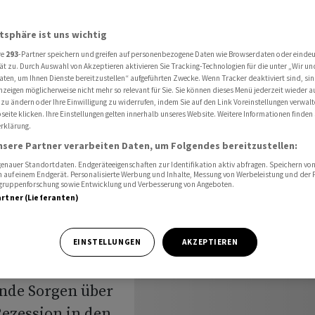
erwartet - Nachlassende Zinsängste
atsphäre ist uns wichtig
re
293
-Partner speichern und greifen auf personenbezogene Daten wie Browserdaten oder einde
usblick:
ät zu. Durch Auswahl von Akzeptieren aktivieren Sie Tracking-Technologien für die unter „Wir un
aten, um Ihnen Dienste bereitzustellen“ aufgeführten Zwecke. Wenn Tracker deaktiviert sind, s
nzeigen möglicherweise nicht mehr so relevant für Sie. Sie können dieses Menü jederzeit wieder a
rwartet -
 zu ändern oder Ihre Einwilligung zu widerrufen, indem Sie auf den Link Voreinstellungen verwal
eite klicken. Ihre Einstellungen gelten innerhalb unseres Website. Weitere Informationen finden 
rklärung.
ängste
nsere Partner verarbeiten Daten, um Folgendes bereitzustellen:
nauer Standortdaten. Endgeräteeigenschaften zur Identifikation aktiv abfragen. Speichern von 
 auf einem Endgerät. Personalisierte Werbung und Inhalte, Messung von Werbeleistung und der
elgruppenforschung sowie Entwicklung und Verbesserung von Angeboten.
artner (Lieferanten)
jüngste
EINSTELLUNGEN
AKZEPTIEREN
fortsetzen.
ende Sorgen über
ezession in den