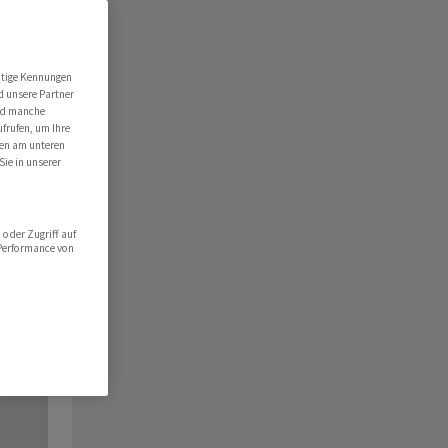
utige Kennungen
d unsere Partner
ind manche
ufrufen, um Ihre
ten am unteren
Sie in unserer
oder Zugriff auf
 Performance von