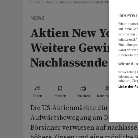
Home
News
Aktien New York Ausblick: Weitere Gewinne 
Ihre Priv
NEWS
Wir und unse
Aktien New York A
auf Ihrem Ger
verarbeiten D
Inhalte und A
Weitere Gewinne e
Einstellungen
Rand der Webs
Datenschutze
Nachlassende Zins
Wir und u
Verwendung ge
Informationen
Inhalten, Zi
Liste der P
Teilen
Merken
Drucken
Kommentare
Die US-Aktienmärkte dürften ihre 
Aufwärtsbewegung am Donnerstag 
Börsianer verwiesen auf nachlass
höhere Zinsen und eine mögliche R