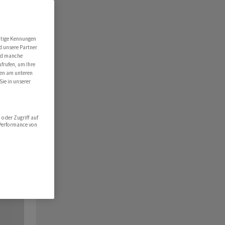
utige Kennungen
d unsere Partner
ind manche
ufrufen, um Ihre
ten am unteren
Sie in unserer
oder Zugriff auf
 Performance von