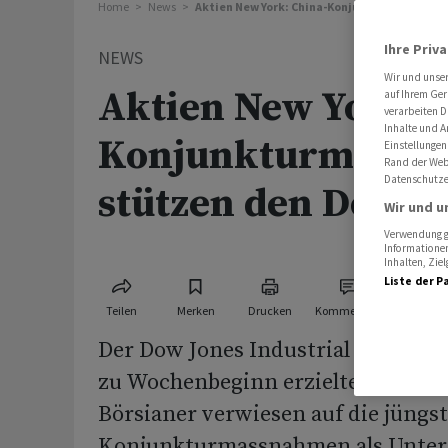
Home
News
Aktien New York: China-Konjunkturmassnah
Ihre Priv
NEWS
Wir und unse
Aktien New York: 
auf Ihrem Ger
verarbeiten D
Inhalte und A
Konjunkturmassn
Einstellungen
Rand der Webs
Datenschutze
stützen den Dow
Wir und u
Verwendung ge
Informationen
Inhalten, Zi
Liste der P
Teilen
Merken
Drucken
Kommentare
Der Dow Jones Industrial hat am D
zu Wochenbeginn erzielten Gewin
Börsianer verwiesen auf die jüngs
Konjunkturmassnahmen als Unters