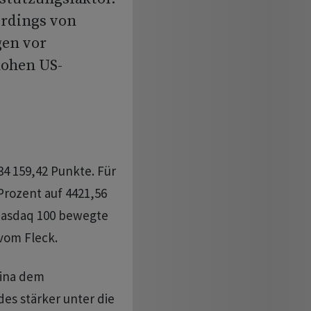
erdings von
en vor
hohen US-
4 159,42 Punkte. Für
Prozent auf 4421,56
 Nasdaq 100 bewegte
vom Fleck.
hina dem
s stärker unter die