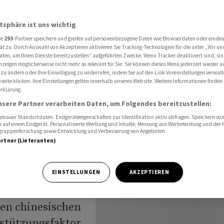
men stützen den Dow
atsphäre ist uns wichtig
re
293
-Partner speichern und greifen auf personenbezogene Daten wie Browserdaten oder einde
China-
ät zu. Durch Auswahl von Akzeptieren aktivieren Sie Tracking-Technologien für die unter „Wir un
aten, um Ihnen Dienste bereitzustellen“ aufgeführten Zwecke. Wenn Tracker deaktiviert sind, s
nzeigen möglicherweise nicht mehr so relevant für Sie. Sie können dieses Menü jederzeit wieder a
ahmen
 zu ändern oder Ihre Einwilligung zu widerrufen, indem Sie auf den Link Voreinstellungen verwal
eite klicken. Ihre Einstellungen gelten innerhalb unseres Website. Weitere Informationen finden 
rklärung.
nsere Partner verarbeiten Daten, um Folgendes bereitzustellen:
nauer Standortdaten. Endgeräteeigenschaften zur Identifikation aktiv abfragen. Speichern von 
 auf einem Endgerät. Personalisierte Werbung und Inhalte, Messung von Werbeleistung und der
elgruppenforschung sowie Entwicklung und Verbesserung von Angeboten.
artner (Lieferanten)
ienstag an seine
EINSTELLUNGEN
AKZEPTIEREN
ne angeknüpft.
ten chinesischen
tützungsfaktor.