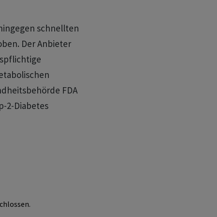
 hingegen schnellten
oben. Der Anbieter
spflichtige
etabolischen
undheitsbehörde FDA
p-2-Diabetes
chlossen.