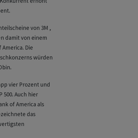
P-Konkurrent erhöht
ent.
nteilscheine von 3M ,
ten damit von einem
 America. Die
Mischkonzerns würden
Obin.
app vier Prozent und
 500. Auch hier
nk of America als
ezeichnete das
wertigsten