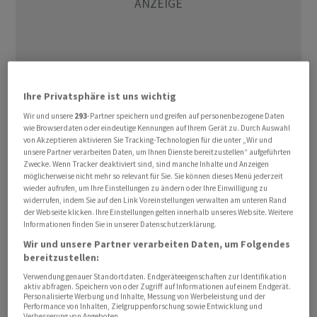
Ihre Privatsphäre ist uns wichtig
Wir und unsere
293
-Partner speichern und greifen auf personenbezogene Daten
wie Browserdaten oder eindeutige Kennungen auf Ihrem Gerät zu. Durch Auswahl
Ganz anders sah es an der am Vortag noch starken
von Akzeptieren aktivieren Sie Tracking-Technologien für die unter „Wir und
Technologiebörse Nasdaq aus. Dort gerieten vor allem
unsere Partner verarbeiten Daten, um Ihnen Dienste bereitzustellen“ aufgeführten
Zwecke. Wenn Tracker deaktiviert sind, sind manche Inhalte und Anzeigen
die Aktien der Halbleiterbranche unter Druck, nachdem
möglicherweise nicht mehr so relevant für Sie. Sie können dieses Menü jederzeit
der Elektronik- und Chip-Gigant Samsung den Markt
wieder aufrufen, um Ihre Einstellungen zu ändern oder Ihre Einwilligung zu
widerrufen, indem Sie auf den Link Voreinstellungen verwalten am unteren Rand
trotz eines Rekordergebnisses nicht überzeugen
der Webseite klicken. Ihre Einstellungen gelten innerhalb unseres Website. Weitere
konnte. Der Nasdaq 100 büsste 1,3 Prozent auf 29.328
Informationen finden Sie in unserer Datenschutzerklärung.
Punkte ein.
Wir und unsere Partner verarbeiten Daten, um Folgendes
bereitzustellen:
Für den marktbreiten S&P 500 ging es um 0,2 Prozent
Verwendung genauer Standortdaten. Endgeräteeigenschaften zur Identifikation
aktiv abfragen. Speichern von oder Zugriff auf Informationen auf einem Endgerät.
auf 7.519 Zähler nach unten. Auch hier bremsten die in
Personalisierte Werbung und Inhalte, Messung von Werbeleistung und der
Performance von Inhalten, Zielgruppenforschung sowie Entwicklung und
dem Index schwer gewichteten Halbleiteraktien. Unter
Verbesserung von Angeboten.