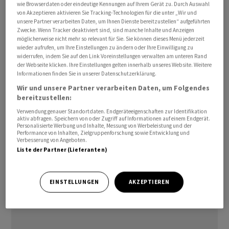
wie Browserdaten oder eindeutige Kennungen auf Ihrem Gerät zu. Durch Auswahl
Befürchtungen über weitere Leitzinsanhebungen
von Akzeptieren aktivieren Sie Tracking-Technologien für die unter „Wir und
unsere Partner verarbeiten Daten, um Ihnen Dienste bereitzustellen“ aufgeführten
verstärkt. Technologiewerte gelten als besonders
Zwecke. Wenn Tracker deaktiviert sind, sind manche Inhalte und Anzeigen
empfindlich, was steigende Zinsen betrifft. Auf die
möglicherweise nicht mehr so relevant für Sie. Sie können dieses Menü jederzeit
wieder aufrufen, um Ihre Einstellungen zu ändern oder Ihre Einwilligung zu
Stimmung an den Börsen weltweit drücken zudem
widerrufen, indem Sie auf den Link Voreinstellungen verwalten am unteren Rand
auch schwache Wirtschaftsdaten aus China, der weltweit
der Webseite klicken. Ihre Einstellungen gelten innerhalb unseres Website. Weitere
Informationen finden Sie in unserer Datenschutzerklärung.
zweitgrössten Volkswirtschaft.
Wir und unsere Partner verarbeiten Daten, um Folgendes
bereitzustellen:
Der Dow gab im frühen Handel zuletzt um 0,09 Prozent
Verwendung genauer Standortdaten. Endgeräteeigenschaften zur Identifikation
auf 34 470,98 Punkte nach. Für den marktbreiten S&P
aktiv abfragen. Speichern von oder Zugriff auf Informationen auf einem Endgerät.
500 ging es um 0,45 Prozent auf 4389,31 Zähler nach
Personalisierte Werbung und Inhalte, Messung von Werbeleistung und der
Performance von Inhalten, Zielgruppenforschung sowie Entwicklung und
oben. Der überwiegend mit Technologiewerten
Verbesserung von Angeboten.
Liste der Partner (Lieferanten)
bestückte Nasdaq 100 gewann 1,22 Prozent auf 14
874,34 Punkte. Er hatte seit Monatsbeginn rund sechs
Prozent eingebüsst, während es für den Dow nur um
EINSTELLUNGEN
AKZEPTIEREN
drei Prozent abwärts gegangen war.