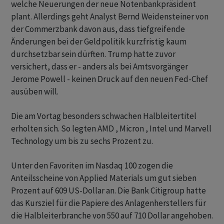
welche Neuerungen der neue Notenbankpräsident
plant. Allerdings geht Analyst Bernd Weidensteiner von
der Commerzbank davon aus, dass tiefgreifende
Änderungen bei der Geldpolitik kurzfristig kaum
durchsetzbar sein dürften. Trump hatte zuvor
versichert, dass er - anders als bei Amtsvorgänger
Jerome Powell - keinen Druck auf den neuen Fed-Chef
ausüben will.
Die am Vortag besonders schwachen Halbleitertitel
erholten sich. So legten AMD , Micron , Intel und Marvell
Technology um bis zu sechs Prozent zu.
Unter den Favoriten im Nasdaq 100 zogen die
Anteilsscheine von Applied Materials um gut sieben
Prozent auf 609 US-Dollar an. Die Bank Citigroup hatte
das Kursziel für die Papiere des Anlagenherstellers für
die Halbleiterbranche von 550 auf 710 Dollar angehoben.