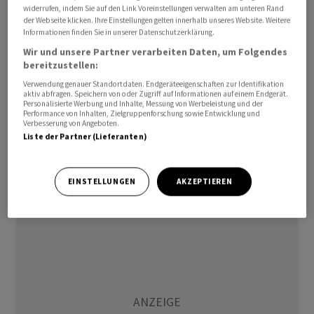
werden soll, könne «Frieden und Sicherheit für alle in
widerrufen, indem Sie auf den Link Voreinstellungen verwalten am unteren Rand
der Webseite klicken. Ihre Einstellungen gelten innerhalb unseres Website. Weitere
der Region bringen», hiess es in einer Erklärung der
Informationen finden Sie in unserer Datenschutzerklärung.
Staats- und Regierungschefs bei ihrem Gipfeltreffen im
Wir und unsere Partner verarbeiten Daten, um Folgendes
französischen Evian. In Bezug auf die Strasse von
bereitzustellen:
Hormus bekräftigten die G7-Staaten, dass «das Recht
Verwendung genauer Standortdaten. Endgeräteeigenschaften zur Identifikation
aktiv abfragen. Speichern von oder Zugriff auf Informationen auf einem Endgerät.
auf ungehinderte und gebührenfreie Durchfahrt die
Personalisierte Werbung und Inhalte, Messung von Werbeleistung und der
Grundlage des internationalen Handels bildet». Die
Performance von Inhalten, Zielgruppenforschung sowie Entwicklung und
Verbesserung von Angeboten.
Hoffnung auf ein Ende des Krieges und die damit
Liste der Partner (Lieferanten)
einhergehende Freigabe der Strasse von Hormus hat
den Ölpreis jüngst nach unten gedrückt und so
EINSTELLUNGEN
AKZEPTIEREN
Inflationssorgen am Markt gelindert.