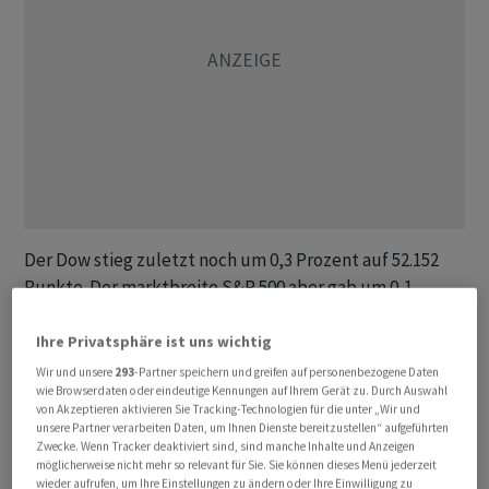
Der Dow stieg zuletzt noch um 0,3 Prozent auf 52.152
Punkte. Der marktbreite S&P 500 aber gab um 0,1
Prozent auf 7.502 Punkte nach. Für den
technologielastigen Auswahlindex Nasdaq 100
Ihre Privatsphäre ist uns wichtig
wiederum ging es um 0,2 Prozent auf 30.036 Punkte
Wir und unsere
293
-Partner speichern und greifen auf personenbezogene Daten
wie Browserdaten oder eindeutige Kennungen auf Ihrem Gerät zu. Durch Auswahl
nach oben.
von Akzeptieren aktivieren Sie Tracking-Technologien für die unter „Wir und
unsere Partner verarbeiten Daten, um Ihnen Dienste bereitzustellen“ aufgeführten
Der von US-Präsident Donald Trump erzielte Deal, der
Zwecke. Wenn Tracker deaktiviert sind, sind manche Inhalte und Anzeigen
möglicherweise nicht mehr so relevant für Sie. Sie können dieses Menü jederzeit
am Freitag von beiden Kriegsparteien unterzeichnet
wieder aufrufen, um Ihre Einstellungen zu ändern oder Ihre Einwilligung zu