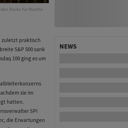
ndes Risiko für Märkte
 zuletzt praktisch
NEWS
breite S&P 500 sank
asdaq 100 ging es um
Halbleiterkonzerns
nachdem sie im
gt hatten.
nsverwalter SPI
hr, die Erwartungen