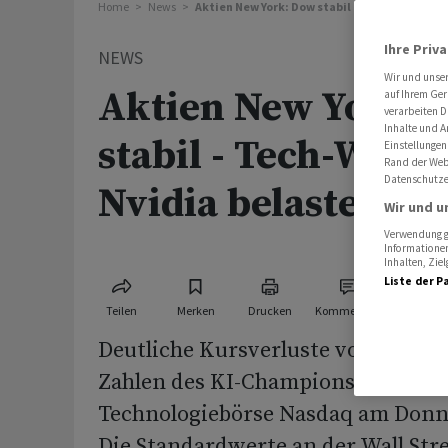
Home
News
Aktien New York: Dow stabil - Tech-Werte von
Ihre Priv
NEWS
Wir und unse
Aktien New York: 
auf Ihrem Ger
verarbeiten D
Inhalte und A
stabil - Tech-Wert
Einstellungen
Rand der Webs
Datenschutze
Nvidia belastet
Wir und u
Verwendung ge
Informationen
Inhalten, Zi
Liste der P
Teilen
Merken
Drucken
Kommentare
Deutliche Kursverluste von Nvidia 
Zahlen des KI-Champions haben di
Technologiebörse Nasdaq am Donne
Die Standardwerte an der Wall Stre