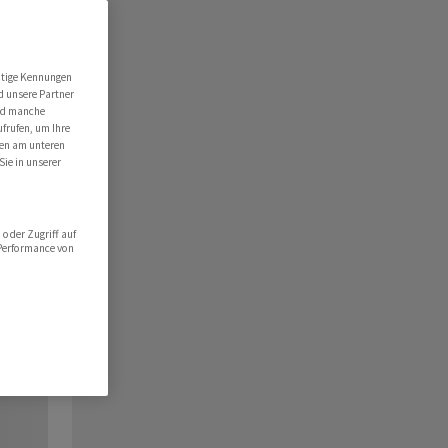
utige Kennungen
d unsere Partner
ind manche
ufrufen, um Ihre
ten am unteren
Sie in unserer
oder Zugriff auf
 Performance von