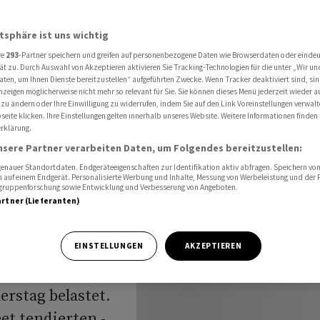
 Nvidia belastet
atsphäre ist uns wichtig
re
293
-Partner speichern und greifen auf personenbezogene Daten wie Browserdaten oder einde
Dow
ät zu. Durch Auswahl von Akzeptieren aktivieren Sie Tracking-Technologien für die unter „Wir un
aten, um Ihnen Dienste bereitzustellen“ aufgeführten Zwecke. Wenn Tracker deaktiviert sind, s
nzeigen möglicherweise nicht mehr so relevant für Sie. Sie können dieses Menü jederzeit wieder a
e von
 zu ändern oder Ihre Einwilligung zu widerrufen, indem Sie auf den Link Voreinstellungen verwal
eite klicken. Ihre Einstellungen gelten innerhalb unseres Website. Weitere Informationen finden 
rklärung.
nsere Partner verarbeiten Daten, um Folgendes bereitzustellen:
nauer Standortdaten. Endgeräteeigenschaften zur Identifikation aktiv abfragen. Speichern von 
 auf einem Endgerät. Personalisierte Werbung und Inhalte, Messung von Werbeleistung und der
elgruppenforschung sowie Entwicklung und Verbesserung von Angeboten.
artner (Lieferanten)
trotz starker
EINSTELLUNGEN
AKZEPTIEREN
e US-
rstag belastet.
et tendierten -