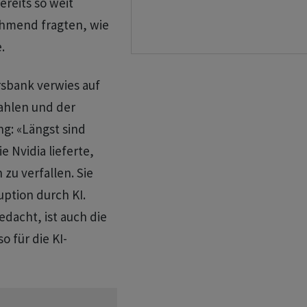
ereits so weit
nehmend fragten, wie
.
rsbank verwies auf
Zahlen und der
g: «Längst sind
e Nvidia lieferte,
 zu verfallen. Sie
uption durch KI.
edacht, ist auch die
o für die KI-