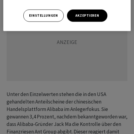
EINSTELLUNGEN
AKZEPTIEREN
Unter den Einzelwerten stehen die in den USA
gehandelten Anteilscheine der chinesischen
Handelsplattform Alibaba im Anlegerfokus. Sie
gewannen 3,4 Prozent, nachdem bekanntgeworden war,
dass Alibaba-Gründer Jack Ma die Kontrolle über den
Finanzriesen Ant Group abgibt. Dieser reagiert damit