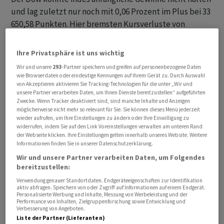
und lag zuletzt nur noch mit 0,06 Prozent im Plus bei 33
650,58 Punkten. Hier bremsten Kursverluste von
Unternehmen der "Old Economy" wie Merck & Co ,
Johnson & Johnson , Boeing und Verizon . Der
Ihre Privatsphäre ist uns wichtig
marktbreite S&P 500 legte hingegen um 0,54 Prozent
Wir und unsere
293
-Partner speichern und greifen auf personenbezogene Daten
auf 3916,07 Zähler zu. Für den technologielastigen
wie Browserdaten oder eindeutige Kennungen auf Ihrem Gerät zu. Durch Auswahl
von Akzeptieren aktivieren Sie Tracking-Technologien für die unter „Wir und
Nasdaq 100 ging es mit 1,45 Prozent auf 11 199,91
unsere Partner verarbeiten Daten, um Ihnen Dienste bereitzustellen“ aufgeführten
Punkte stärker nach oben.
Zwecke. Wenn Tracker deaktiviert sind, sind manche Inhalte und Anzeigen
möglicherweise nicht mehr so relevant für Sie. Sie können dieses Menü jederzeit
wieder aufrufen, um Ihre Einstellungen zu ändern oder Ihre Einwilligung zu
Möglicherweise positionieren sich die Anleger bereits
widerrufen, indem Sie auf den Link Voreinstellungen verwalten am unteren Rand
für wichtige Konjunkturdaten. So stehen am
der Webseite klicken. Ihre Einstellungen gelten innerhalb unseres Website. Weitere
Informationen finden Sie in unserer Datenschutzerklärung.
Donnerstag die Verbraucherpreise im Dezember auf der
Wir und unsere Partner verarbeiten Daten, um Folgendes
Agenda. Diese könnten den Notenbankern zeigen, "dass
bereitzustellen:
höhere Leitzinsen nicht nur den Preisauftrieb bremsen,
Verwendung genauer Standortdaten. Endgeräteeigenschaften zur Identifikation
sondern auch, dass die wirtschaftlichen Folgen nicht so
aktiv abfragen. Speichern von oder Zugriff auf Informationen auf einem Endgerät.
Personalisierte Werbung und Inhalte, Messung von Werbeleistung und der
gravierend sein müssen", schrieb Analyst Craig Erlam
Performance von Inhalten, Zielgruppenforschung sowie Entwicklung und
Verbesserung von Angeboten.
vom Broker Oanda.
Liste der Partner (Lieferanten)