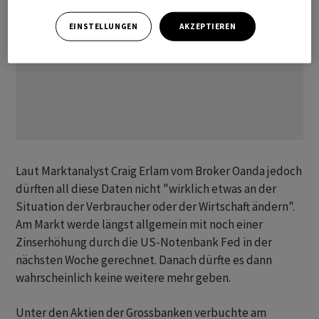
EINSTELLUNGEN
AKZEPTIEREN
Laut Marktanalyst Craig Erlam vom Broker Oanda jedoch
dürften all diese Daten nicht "wirklich etwas an der
Situation der Verbraucher oder der Wirtschaft ändern".
Am Markt werde längst allgemein mit noch einer
Zinserhöhung durch die US-Notenbank Fed in der
nächsten Woche gerechnet. Danach dürfte es dann
wahrscheinlich keine weitere mehr geben.
Unter den Aktien der Grossbanken verbuchte am