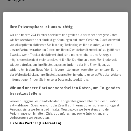
Die Konjunkturdaten fielen durchwachsen aus: Der
Einzelhandel steigerte seine Umsätze im Juni nur leicht
Ihre Privatsphäre ist uns wichtig
zum nach oben revidierten Vormonat und enttäuschte
damit die Erwartungen. "Das kann zum einen daran
Wir und unsere
293
-Partner speichern und greifen auf personenbezogene Daten
wie Browserdaten oder eindeutige Kennungen auf Ihrem Gerät zu. Durch Auswahl
liegen, dass die Preise nicht mehr steigen und dadurch
von Akzeptieren aktivieren Sie Tracking-Technologien für die unter „Wir und
die Umsätze rückläufig sind, und zum anderen an einer
unsere Partner verarbeiten Daten, um Ihnen Dienste bereitzustellen“ aufgeführten
Zwecke. Wenn Tracker deaktiviert sind, sind manche Inhalte und Anzeigen
gleichzeitig stattfindenden rückläufigen
möglicherweise nicht mehr so relevant für Sie. Sie können dieses Menü jederzeit
Konsumneigung, weil die Konsumenten weniger Geld
wieder aufrufen, um Ihre Einstellungen zu ändern oder Ihre Einwilligung zu
widerrufen, indem Sie auf den Link Voreinstellungen verwalten am unteren Rand
zur Verfügung haben", konstatierte Marktbeobachter
der Webseite klicken. Ihre Einstellungen gelten innerhalb unseres Website. Weitere
Andreas Lipkow. Die Industrie produzierte im Juni
Informationen finden Sie in unserer Datenschutzerklärung.
ebenfalls weniger als erwartet. Dagegen trafen
Wir und unsere Partner verarbeiten Daten, um Folgendes
bereitzustellen:
ebenfalls veröffentlichte Daten zu Lagerbeständen und
dem Häusermarkt die Schätzungen exakt.
Verwendung genauer Standortdaten. Endgeräteeigenschaften zur Identifikation
aktiv abfragen. Speichern von oder Zugriff auf Informationen auf einem Endgerät.
Personalisierte Werbung und Inhalte, Messung von Werbeleistung und der
Performance von Inhalten, Zielgruppenforschung sowie Entwicklung und
Verbesserung von Angeboten.
Liste der Partner (Lieferanten)