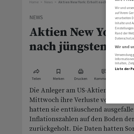
Home
News
Aktien New York: Erholt nach jüngstem Rück
Wir und unse
auf Ihrem Ger
NEWS
verarbeiten D
Inhalte und A
Aktien New York: 
Einstellungen
Rand der Webs
Datenschutze
nach jüngstem Rüc
Wir und u
Verwendung ge
Informationen
Inhalten, Zi
Liste der P
Teilen
Merken
Drucken
Kommentare
Die Anleger am US-Aktienmarkt v
Mittwoch ihre Verluste vom Vorta
hatten sie enttäuschend ausgefalle
Inflationszahlen auf den Boden de
zurückgeholt. Die Daten hatten S