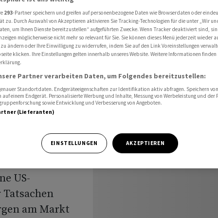
setzer
re
293
-Partner speichern und greifen auf personenbezogene Daten wie Browserdaten oder einde
ät zu. Durch Auswahl von Akzeptieren aktivieren Sie Tracking-Technologien für die unter „Wir un
aten, um Ihnen Dienste bereitzustellen“ aufgeführten Zwecke. Wenn Tracker deaktiviert sind, s
nzeigen möglicherweise nicht mehr so relevant für Sie. Sie können dieses Menü jederzeit wieder a
Erholt
 zu ändern oder Ihre Einwilligung zu widerrufen, indem Sie auf den Link Voreinstellungen verwal
eite klicken. Ihre Einstellungen gelten innerhalb unseres Website. Weitere Informationen finden 
rklärung.
ksetzer
nsere Partner verarbeiten Daten, um Folgendes bereitzustellen:
nauer Standortdaten. Endgeräteeigenschaften zur Identifikation aktiv abfragen. Speichern von 
 auf einem Endgerät. Personalisierte Werbung und Inhalte, Messung von Werbeleistung und der
elgruppenforschung sowie Entwicklung und Verbesserung von Angeboten.
artner (Lieferanten)
EINSTELLUNGEN
AKZEPTIEREN
erdauen am
g. Am Dienstag
ne US-
r Tatsachen
orgen am Markt