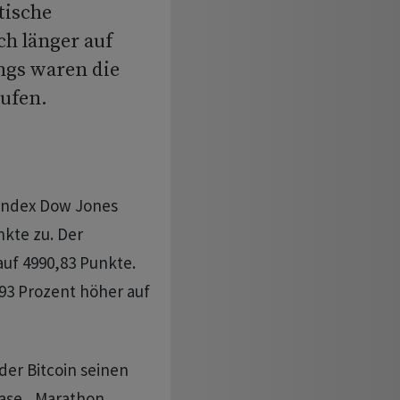
tische
h länger auf
ngs waren die
aufen.
tindex Dow Jones
nkte zu. Der
uf 4990,83 Punkte.
,93 Prozent höher auf
der Bitcoin seinen
ase , Marathon