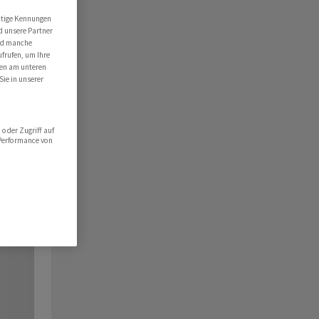
utige Kennungen
d unsere Partner
ind manche
ufrufen, um Ihre
ten am unteren
Sie in unserer
oder Zugriff auf
 Performance von