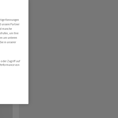
utige Kennungen
d unsere Partner
ind manche
ufrufen, um Ihre
ten am unteren
Sie in unserer
oder Zugriff auf
 Performance von