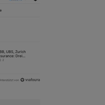
e
ten Artikel der letzten 7 days.
BB, UBS, Zurich
hfrage der Zentralbanken könnte Goldpreis weiter belasten" mit 5 ko
ikel mit dem Titel "ABB, UBS, Zurich Insurance: Drei Schweizer Akti
nsurance: Drei
chweizer Aktien auf der
2
angen Suche nach dem
llzeithoch
nterstützt von