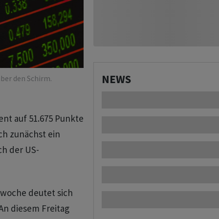
NEWS
ber den Schirm.
ent auf 51.675 Punkte
ch zunächst ein
ch der US-
swoche deutet sich
An diesem Freitag