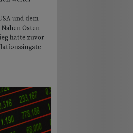
USA und dem
m Nahen Osten
eg hatte zuvor
flationsängste