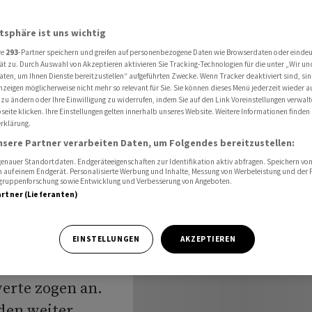
ndem Ölpreis und Tech-Rally
atsphäre ist uns wichtig
re
293
-Partner speichern und greifen auf personenbezogene Daten wie Browserdaten oder einde
Erholung
ät zu. Durch Auswahl von Akzeptieren aktivieren Sie Tracking-Technologien für die unter „Wir un
aten, um Ihnen Dienste bereitzustellen“ aufgeführten Zwecke. Wenn Tracker deaktiviert sind, s
nzeigen möglicherweise nicht mehr so relevant für Sie. Sie können dieses Menü jederzeit wieder a
endem
 zu ändern oder Ihre Einwilligung zu widerrufen, indem Sie auf den Link Voreinstellungen verwal
eite klicken. Ihre Einstellungen gelten innerhalb unseres Website. Weitere Informationen finden 
rklärung.
ally
nsere Partner verarbeiten Daten, um Folgendes bereitzustellen:
nauer Standortdaten. Endgeräteeigenschaften zur Identifikation aktiv abfragen. Speichern von 
 auf einem Endgerät. Personalisierte Werbung und Inhalte, Messung von Werbeleistung und der
elgruppenforschung sowie Entwicklung und Verbesserung von Angeboten.
artner (Lieferanten)
EINSTELLUNGEN
AKZEPTIEREN
stag auf
besondere die
erte zogen an.
 den weiter