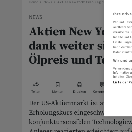
Home
News
Aktien New York: Erholung dank weiter sinke
Ihre Priv
NEWS
Wir und unse
Aktien New York: 
auf Ihrem Ger
verarbeiten D
Inhalte und A
dank weiter sink
Einstellungen
Rand der Webs
Datenschutze
Ölpreis und Tech-R
Wir und u
Verwendung ge
Informationen
Inhalten, Zi
Liste der P
Teilen
Merken
Drucken
Kommentare
Der US-Aktienmarkt ist am Donner
Erholungskurs eingeschwenkt. Ins
konjunktursensiblen Technologiew
Anleger reagierten erleichtert auf