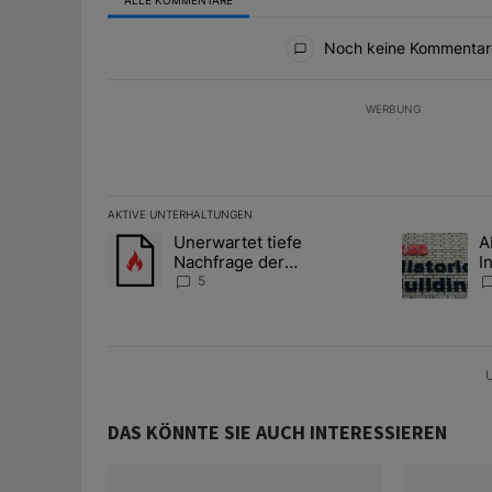
Alle Kommentare
Noch keine Kommentar
WERBUNG
AKTIVE UNTERHALTUNGEN
Das Folgende ist eine Liste der am meisten kommentier
Unerwartet tiefe
A
Ein Trendartikel mit dem Titel "Unerwartet tiefe Nac
Ein Trendart
Nachfrage der
I
Zentralbanken könnte
S
5
Goldpreis weiter belasten
l
A
U
DAS KÖNNTE SIE AUCH INTERESSIEREN