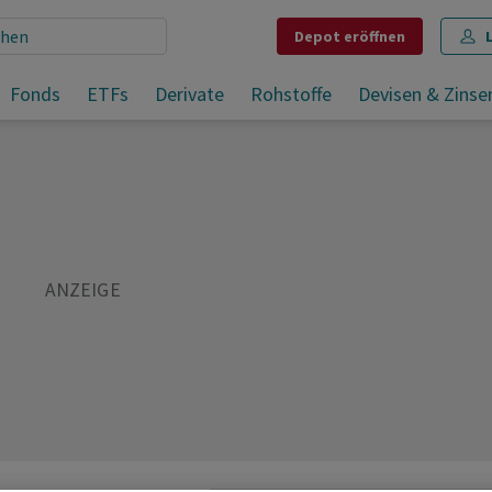
Depot
eröffnen
Aktien New York: Erholung dank weiter sinkendem Ölpreis und Tech-Rally
Fonds
ETFs
Derivate
Rohstoffe
Devisen & Zinse
Teilen
Merken
Drucken
Kommentare