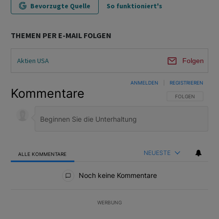
Bevorzugte Quelle
So funktioniert's
THEMEN PER E-MAIL FOLGEN
Aktien USA
Folgen
ANMELDEN
|
REGISTRIEREN
Kommentare
FOLGE DIESER U
FOLGEN
NEUESTE
ALLE KOMMENTARE
Alle Kommentare
Noch keine Kommentare
WERBUNG