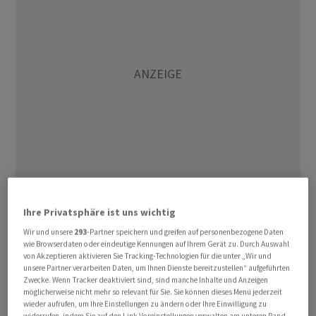
Der Dow Jones Industrial legte um 0,4 Prozent auf
Ihre Privatsphäre ist uns wichtig
51.684 Punkte zu. Am Mittwoch hatte der US-Leitindex
Wir und unsere
293
-Partner speichern und greifen auf personenbezogene Daten
zunächst ein weiteres Rekordhoch erreicht, bevor er
wie Browserdaten oder eindeutige Kennungen auf Ihrem Gerät zu. Durch Auswahl
nach der US-Zinsentscheidung unter Druck geriet.
von Akzeptieren aktivieren Sie Tracking-Technologien für die unter „Wir und
unsere Partner verarbeiten Daten, um Ihnen Dienste bereitzustellen“ aufgeführten
Zwecke. Wenn Tracker deaktiviert sind, sind manche Inhalte und Anzeigen
Für die feiertagsbedingt verkürzte Handelswoche
möglicherweise nicht mehr so relevant für Sie. Sie können dieses Menü jederzeit
wieder aufrufen, um Ihre Einstellungen zu ändern oder Ihre Einwilligung zu
deutet sich nun ein Gewinn von knapp einem Prozent
widerrufen, indem Sie auf den Link Voreinstellungen verwalten am unteren Rand