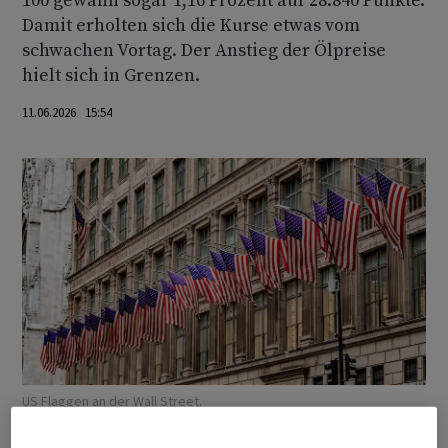
100 gewann sogar 1,16 Prozent auf 28.840 Punkte.
Damit erholten sich die Kurse etwas vom
schwachen Vortag. Der Anstieg der Ölpreise
hielt sich in Grenzen.
11.06.2026 15:54
US Flaggen an der Wall Street.
Quelle:
IMAGO / Pond5 Images