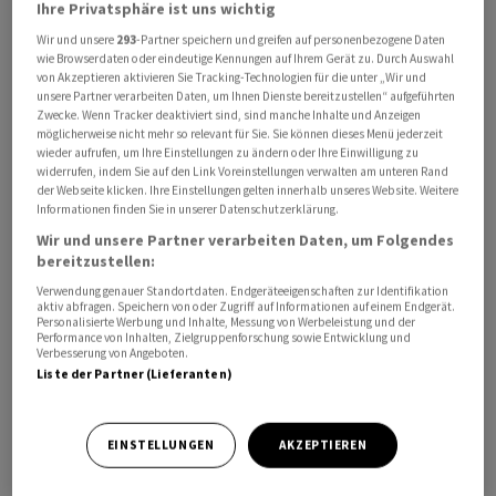
Ihre Privatsphäre ist uns wichtig
Wir und unsere
293
-Partner speichern und greifen auf personenbezogene Daten
wie Browserdaten oder eindeutige Kennungen auf Ihrem Gerät zu. Durch Auswahl
von Akzeptieren aktivieren Sie Tracking-Technologien für die unter „Wir und
unsere Partner verarbeiten Daten, um Ihnen Dienste bereitzustellen“ aufgeführten
Zwecke. Wenn Tracker deaktiviert sind, sind manche Inhalte und Anzeigen
möglicherweise nicht mehr so relevant für Sie. Sie können dieses Menü jederzeit
wieder aufrufen, um Ihre Einstellungen zu ändern oder Ihre Einwilligung zu
widerrufen, indem Sie auf den Link Voreinstellungen verwalten am unteren Rand
der Webseite klicken. Ihre Einstellungen gelten innerhalb unseres Website. Weitere
Informationen finden Sie in unserer Datenschutzerklärung.
Wir und unsere Partner verarbeiten Daten, um Folgendes
bereitzustellen:
Verwendung genauer Standortdaten. Endgeräteeigenschaften zur Identifikation
aktiv abfragen. Speichern von oder Zugriff auf Informationen auf einem Endgerät.
Personalisierte Werbung und Inhalte, Messung von Werbeleistung und der
Performance von Inhalten, Zielgruppenforschung sowie Entwicklung und
Verbesserung von Angeboten.
Am Mittwoch hatten die US-Börsen deutlich unter
Liste der Partner (Lieferanten)
Drohungen Trumps gegen den Iran sowie weiteren
Gewinnmitnahmen im Halbleitersektor gelitten.
EINSTELLUNGEN
AKZEPTIEREN
Zuletzt drohte Trump mit der Einnahme der für Irans
Ölindustrie wichtigen Insel Charg sowie anderer Öl-