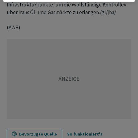
Infrastrukturpunkte, um die «vollständige Kontrolle»
über Irans Öl- und Gasmärkte zu erlangen./gl/jha/
(AWP)
Bevorzugte Quelle
So funktioniert's