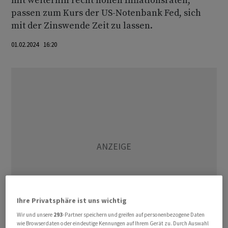
mit weiterhin recht hohen Inflationsraten,
passen zum Kurs der US-Notenbank Fed, sich
mit der Zinswende Zeit zu lassen.
01.02.2024 16:20
Ihre Privatsphäre ist uns wichtig
Wir und unsere
293
-Partner speichern und greifen auf personenbezogene Daten
wie Browserdaten oder eindeutige Kennungen auf Ihrem Gerät zu. Durch Auswahl