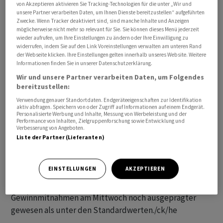
von Akzeptieren aktivieren Sie Tracking-Technologien für die unter „Wir und
Bevor nachbörslich weitere Technologie-Giganten wie
unsere Partner verarbeiten Daten, um Ihnen Dienste bereitzustellen“ aufgeführten
Zwecke. Wenn Tracker deaktiviert sind, sind manche Inhalte und Anzeigen
Apple, Amazon und Meta ihre Quartalsberichte
möglicherweise nicht mehr so relevant für Sie. Sie können dieses Menü jederzeit
veröffentlichen, legte der Dow Jones Industrial um 0,36
wieder aufrufen, um Ihre Einstellungen zu ändern oder Ihre Einwilligung zu
widerrufen, indem Sie auf den Link Voreinstellungen verwalten am unteren Rand
Prozent auf 38 286,82 Punkte zu. Der bekannteste Wall-
der Webseite klicken. Ihre Einstellungen gelten innerhalb unseres Website. Weitere
Street-Index, der am Vortag seine Rekordrally
Informationen finden Sie in unserer Datenschutzerklärung.
zeitweise fortgesetzt hatte, war nach den Zinsaussagen
Wir und unsere Partner verarbeiten Daten, um Folgendes
der US-Notenbank klar ins Minus abgerutscht. Fed-
bereitzustellen:
Präsident Jerome Powell nannte eine Zinssenkung
Verwendung genauer Standortdaten. Endgeräteeigenschaften zur Identifikation
aktiv abfragen. Speichern von oder Zugriff auf Informationen auf einem Endgerät.
bereits im März unwahrscheinlich und dämpfte die
Personalisierte Werbung und Inhalte, Messung von Werbeleistung und der
Performance von Inhalten, Zielgruppenforschung sowie Entwicklung und
Hoffnung auf schnelle Wende.
Verbesserung von Angeboten.
Liste der Partner (Lieferanten)
Der S&P 500 gewann am Donnerstag 0,59 Prozent auf
4874,48 Punkte. An der technologielastigen Nasdaq-
EINSTELLUNGEN
AKZEPTIEREN
Börse erholte sich der Auswahlindex Nasdaq 100 um 0,66
Prozent auf 17 251,12 Zähler. Hier waren die
Gewinnmitnahmen am Mittwoch noch ausgeprägter
gewesen als unter den Standardwerten./ck/he