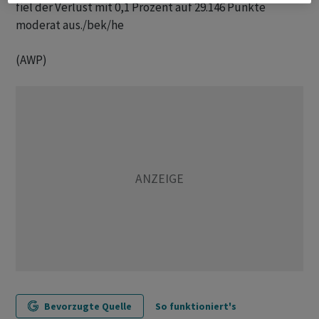
fiel der Verlust mit 0,1 Prozent auf 29.146 Punkte
moderat aus./bek/he
(AWP)
Bevorzugte Quelle
So funktioniert's