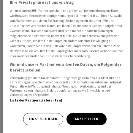
Ihre Privatsphäre ist uns wichtig
Wir und unsere
293
-Partner speichern und greifen auf personenbezogene Daten
wie Browserdaten oder eindeutige Kennungen auf Ihrem Gerät zu. Durch Auswahl
von Akzeptieren aktivieren Sie Tracking-Technologien für die unter „Wir und
unsere Partner verarbeiten Daten, um Ihnen Dienste bereitzustellen“ aufgeführten
Zwecke. Wenn Tracker deaktiviert sind, sind manche Inhalte und Anzeigen
möglicherweise nicht mehr so relevant für Sie. Sie können dieses Menü jederzeit
wieder aufrufen, um Ihre Einstellungen zu ändern oder Ihre Einwilligung zu
widerrufen, indem Sie auf den Link Voreinstellungen verwalten am unteren Rand
Nach der jüngsten Eskalation im Iran-Krieg hat US-
der Webseite klicken. Ihre Einstellungen gelten innerhalb unseres Website. Weitere
Präsident Donald Trump mit weiteren Angriffen
Informationen finden Sie in unserer Datenschutzerklärung.
gedroht. Das Militär habe den Iran mit seinen Attacken
Wir und unsere Partner verarbeiten Daten, um Folgendes
vergangene Nacht «hart getroffen» und «wir werden sie
bereitzustellen:
höchstwahrscheinlich auch heute Nacht wieder hart
Verwendung genauer Standortdaten. Endgeräteeigenschaften zur Identifikation
aktiv abfragen. Speichern von oder Zugriff auf Informationen auf einem Endgerät.
treffen», sagte er bei einem Treffen mit dem
Personalisierte Werbung und Inhalte, Messung von Werbeleistung und der
Performance von Inhalten, Zielgruppenforschung sowie Entwicklung und
ukrainischen Präsidenten Wolodymyr Selenskyj am
Verbesserung von Angeboten.
Rande des Nato-Gipfels im türkischen Ankara.
Liste der Partner (Lieferanten)
Der marktbreite S&P 500 Index gab um 0,4 Prozent auf
EINSTELLUNGEN
AKZEPTIEREN
7.472 Zähler nach. Beim von den Tech-Giganten Nvidia ,
Apple , Microsoft und Amazon dominierten Nasdaq 100