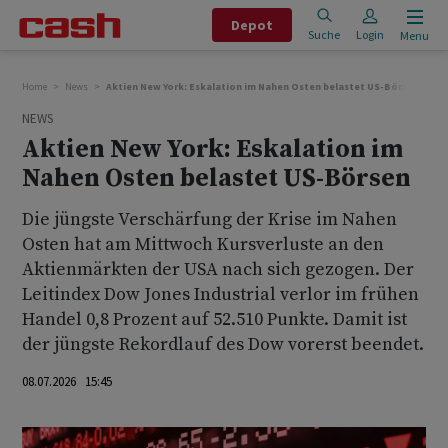
Depot
Suche
Login
Menu
Home
News
Aktien New York: Eskalation im Nahen Osten belastet US-Börsen
NEWS
Aktien New York: Eskalation im
Nahen Osten belastet US-Börsen
Die jüngste Verschärfung der Krise im Nahen
Osten hat am Mittwoch Kursverluste an den
Aktienmärkten der USA nach sich gezogen. Der
Leitindex Dow Jones Industrial verlor im frühen
Handel 0,8 Prozent auf 52.510 Punkte. Damit ist
der jüngste Rekordlauf des Dow vorerst beendet.
08.07.2026 15:45