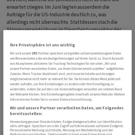
erwartet stiegen. Im Juni legten ausserdem die
Aufträge für die US-Industrie deutlich zu, was
allerdings nicht überraschte. Stattdessen stach die
Stimmungseintrübung im Dienstleistungssektor der
USA hervor. Die Konsensschätzung sei unterschritten
worden, aber noch liege der Index oberhalb der
Ihre Privatsphäre ist uns wichtig
Expansionsschwelle, konstatierte Volkswirt Ulrich
Wir und unsere
293
-Partner speichern und greifen auf personenbezogene Daten
wie Browserdaten oder eindeutige Kennungen auf Ihrem Gerät zu. Durch Auswahl
Wortberg von der Helaba. Damit bleibe das Bild intakt,
von Akzeptieren aktivieren Sie Tracking-Technologien für die unter „Wir und
wonach die Schwäche im Verarbeitenden Gewerbe von
unsere Partner verarbeiten Daten, um Ihnen Dienste bereitzustellen“ aufgeführten
der Expansion im Dienstleistungssektor kompensiert
Zwecke. Wenn Tracker deaktiviert sind, sind manche Inhalte und Anzeigen
möglicherweise nicht mehr so relevant für Sie. Sie können dieses Menü jederzeit
werden könne. Insgesamt seien die
wieder aufrufen, um Ihre Einstellungen zu ändern oder Ihre Einwilligung zu
Wirtschaftsaussichten aber getrübt, was "die US-
widerrufen, indem Sie auf den Link Voreinstellungen verwalten am unteren Rand
der Webseite klicken. Ihre Einstellungen gelten innerhalb unseres Website. Weitere
Notenbank darin bestärkt, sich nicht auf eine weitere
Informationen finden Sie in unserer Datenschutzerklärung.
Zinserhöhung festzulegen", so Wortberg.
Wir und unsere Partner verarbeiten Daten, um Folgendes
bereitzustellen:
Der bekannteste Wall-Street-Index Dow Jones
Verwendung genauer Standortdaten. Endgeräteeigenschaften zur Identifikation
aktiv abfragen. Speichern von oder Zugriff auf Informationen auf einem Endgerät.
Industrial verlor rund zwei Stunden vor dem
Personalisierte Werbung und Inhalte, Messung von Werbeleistung und der
Börsenschluss noch 0,03 Prozent auf 35 272,03 Punkte.
Performance von Inhalten, Zielgruppenforschung sowie Entwicklung und