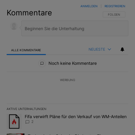
ANMELDEN
|
REGISTRIEREN
Kommentare
FOLGE DIESER U
FOLGEN
NEUESTE
ALLE KOMMENTARE
Alle Kommentare
Noch keine Kommentare
WERBUNG
AKTIVE UNTERHALTUNGEN
Das Folgende ist eine Liste der am meisten kommentierten Artikel
Ein Trendartikel mit dem Titel "Fifa verwirft Pläne für den Verk
Fifa verwirft Pläne für den Verkauf von WM-Anteilen
2