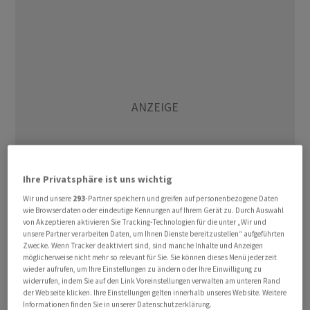
Ihre Privatsphäre ist uns wichtig
Wir und unsere
293
-Partner speichern und greifen auf personenbezogene Daten
wie Browserdaten oder eindeutige Kennungen auf Ihrem Gerät zu. Durch Auswahl
von Akzeptieren aktivieren Sie Tracking-Technologien für die unter „Wir und
Der Technologie-Indizes Nasdaq 100 stieg zuletzt um
unsere Partner verarbeiten Daten, um Ihnen Dienste bereitzustellen“ aufgeführten
Zwecke. Wenn Tracker deaktiviert sind, sind manche Inhalte und Anzeigen
0,6 Prozent auf 29.549 Punkte. Er hatte im
möglicherweise nicht mehr so relevant für Sie. Sie können dieses Menü jederzeit
Handelsverlauf ebenso wie der Nasdaq Composite und
wieder aufrufen, um Ihre Einstellungen zu ändern oder Ihre Einwilligung zu
widerrufen, indem Sie auf den Link Voreinstellungen verwalten am unteren Rand
der S&P 500 Höchstwerte erreicht. Das breit gefasste
der Webseite klicken. Ihre Einstellungen gelten innerhalb unseres Website. Weitere
Börsenbarometer gewann 0,6 Prozent auf 7.492 Punkte.
Informationen finden Sie in unserer Datenschutzerklärung.