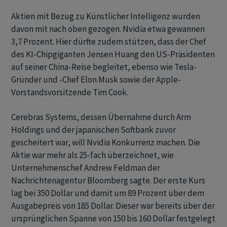
Aktien mit Bezug zu Künstlicher Intelligenz wurden
davon mit nach oben gezogen. Nvidia etwa gewannen
3,7 Prozent. Hier dürfte zudem stützen, dass der Chef
des KI-Chipgiganten Jensen Huang den US-Präsidenten
auf seiner China-Reise begleitet, ebenso wie Tesla-
Gründer und -Chef Elon Musk sowie der Apple-
Vorstandsvorsitzende Tim Cook.
Cerebras Systems, dessen Übernahme durch Arm
Holdings und der japanischen Softbank zuvor
gescheitert war, will Nvidia Konkurrenz machen. Die
Aktie war mehr als 25-fach überzeichnet, wie
Unternehmenschef Andrew Feldman der
Nachrichtenagentur Bloomberg sagte. Der erste Kurs
lag bei 350 Dollar und damit um 89 Prozent über dem
Ausgabepreis von 185 Dollar. Dieser war bereits über der
ursprünglichen Spanne von 150 bis 160 Dollar festgelegt