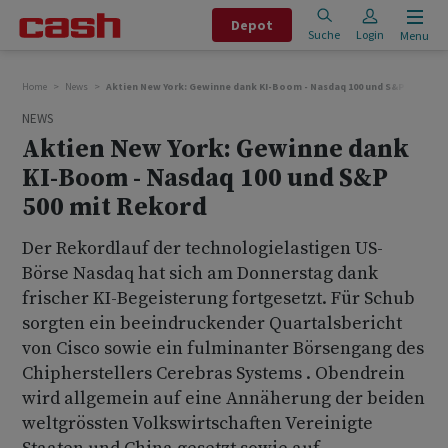
Depot
Suche
Login
Menu
Home
News
Aktien New York: Gewinne dank KI-Boom - Nasdaq 100 und S&P 500 mit
NEWS
Aktien New York: Gewinne dank
KI-Boom - Nasdaq 100 und S&P
500 mit Rekord
Der Rekordlauf der technologielastigen US-
Börse Nasdaq hat sich am Donnerstag dank
frischer KI-Begeisterung fortgesetzt. Für Schub
sorgten ein beeindruckender Quartalsbericht
von Cisco sowie ein fulminanter Börsengang des
Chipherstellers Cerebras Systems . Obendrein
wird allgemein auf eine Annäherung der beiden
weltgrössten Volkswirtschaften Vereinigte