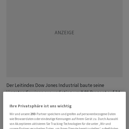
Der Leitindex Dow Jones Industrial baute seine
jüngsten Gewinne aus und stieg um 0,81 Prozent auf 34
538,70 Punkte. Der marktbreite S&P 500 gewann 1,04
Ihre Privatsphäre ist uns wichtig
Prozent auf 4485,28 Zähler.
Wir und unsere
293
-Partner speichern und greifen auf personenbezogene Daten
wie Browserdaten oder eindeutige Kennungen auf Ihrem Gerät zu. Durch Auswahl
Für den technologielastigen Nasdaq 100 ging es um 1,50
von Akzeptieren aktivieren Sie Tracking-Technologien für die unter „Wir und
Prozent auf 15 345,95 Punkte nach oben. Er notiert
unsere Partner verarbeiten Daten, um Ihnen Dienste bereitzustellen“ aufgeführten