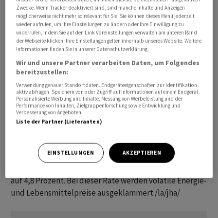
Zwecke. Wenn Tracker deaktiviert sind, sind manche Inhalte und Anzeigen
mittlerweile auf dem Niveau von Januar 2022 und
möglicherweise nicht mehr so relevant für Sie. Sie können dieses Menü jederzeit
profitierte damit besonders von dem deutlichen
wieder aufrufen, um Ihre Einstellungen zu ändern oder Ihre Einwilligung zu
widerrufen, indem Sie auf den Link Voreinstellungen verwalten am unteren Rand
Rückgang der Anleiherenditen nach Veröffentlichung
der Webseite klicken. Ihre Einstellungen gelten innerhalb unseres Website. Weitere
der Preisdaten. Denn fallen die Zinsen, werden auch die
Informationen finden Sie in unserer Datenschutzerklärung.
zukünftigen Gewinne der Tech-Unternehmen am Markt
Wir und unsere Partner verarbeiten Daten, um Folgendes
wieder höher bewertet.
bereitzustellen:
Verwendung genauer Standortdaten. Endgeräteeigenschaften zur Identifikation
aktiv abfragen. Speichern von oder Zugriff auf Informationen auf einem Endgerät.
Die Verbraucherpreise stiegen in den USA im Juni
Personalisierte Werbung und Inhalte, Messung von Werbeleistung und der
gegenüber dem Vorjahresmonat um 3,0 Prozent. Im Mai
Performance von Inhalten, Zielgruppenforschung sowie Entwicklung und
Verbesserung von Angeboten.
hatte die Rate noch 4,0 Prozent betragen.
Liste der Partner (Lieferanten)
Bankökonomen hatten im Schnitt mit einem Rückgang
auf 3,1 Prozent gerechnet. Die aktuelle Rate ist die
EINSTELLUNGEN
AKZEPTIEREN
niedrigste seit etwas mehr als zwei Jahren. Die
Kerninflation fiel ebenfalls deutlich, und zwar von 5,3
auf 4,8 Prozent. Bei dieser Rate werden volatile Energie-
und Lebensmittelpreise ausgeklammert./la/jha/