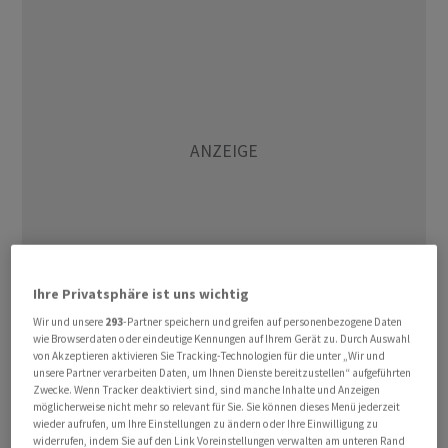
Ihre Privatsphäre ist uns wichtig
Wir und unsere
293
-Partner speichern und greifen auf personenbezogene Daten
Der Dow Jones Industrial kletterte im frühen Handel
wie Browserdaten oder eindeutige Kennungen auf Ihrem Gerät zu. Durch Auswahl
von Akzeptieren aktivieren Sie Tracking-Technologien für die unter „Wir und
mit plus 0,5 Prozent auf 52.147 Zähler wieder in
unsere Partner verarbeiten Daten, um Ihnen Dienste bereitzustellen“ aufgeführten
Richtung seines jüngsten Rekordhochs. Das hatte der
Zwecke. Wenn Tracker deaktiviert sind, sind manche Inhalte und Anzeigen
bekannteste Wall-Street-Index am vergangenen
möglicherweise nicht mehr so relevant für Sie. Sie können dieses Menü jederzeit
wieder aufrufen, um Ihre Einstellungen zu ändern oder Ihre Einwilligung zu
Donnerstag bei etwas über 52.655 Punkten erreicht. Der
widerrufen, indem Sie auf den Link Voreinstellungen verwalten am unteren Rand