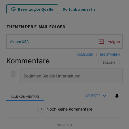
Bevorzugte Quelle
So funktioniert's
THEMEN PER E-MAIL FOLGEN
Aktien USA
Folgen
ANMELDEN
|
REGISTRIEREN
Kommentare
FOLGE DIESER U
FOLGEN
NEUESTE
ALLE KOMMENTARE
Alle Kommentare
Noch keine Kommentare
WERBUNG