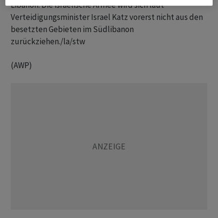
Libanon. Die israelische Armee wird sich laut
Verteidigungsminister Israel Katz vorerst nicht aus den
besetzten Gebieten im Südlibanon
zurückziehen./la/stw
(AWP)