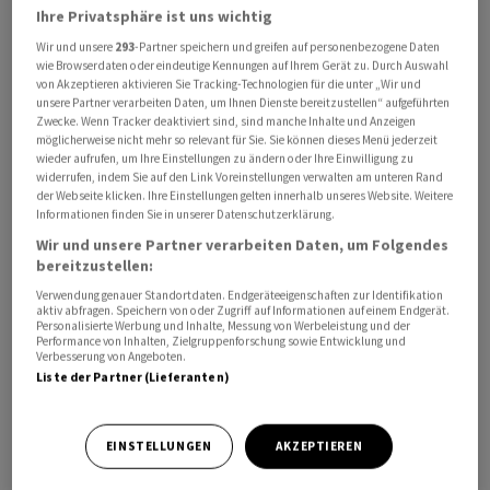
Ihre Privatsphäre ist uns wichtig
Wir und unsere
293
-Partner speichern und greifen auf personenbezogene Daten
wie Browserdaten oder eindeutige Kennungen auf Ihrem Gerät zu. Durch Auswahl
von Akzeptieren aktivieren Sie Tracking-Technologien für die unter „Wir und
unsere Partner verarbeiten Daten, um Ihnen Dienste bereitzustellen“ aufgeführten
Zwecke. Wenn Tracker deaktiviert sind, sind manche Inhalte und Anzeigen
möglicherweise nicht mehr so relevant für Sie. Sie können dieses Menü jederzeit
Der Leitindex Dow Jones Industrial erreichte ein
wieder aufrufen, um Ihre Einstellungen zu ändern oder Ihre Einwilligung zu
Rekordhoch und legte zuletzt um ein Prozent auf
widerrufen, indem Sie auf den Link Voreinstellungen verwalten am unteren Rand
der Webseite klicken. Ihre Einstellungen gelten innerhalb unseres Website. Weitere
51.720 Punkte zu. Der marktbreite S&P 500 gewann 1,5
Informationen finden Sie in unserer Datenschutzerklärung.
Prozent auf 7.541 Punkte, und der technologielastige
Wir und unsere Partner verarbeiten Daten, um Folgendes
Nasdaq 100 zog um 2,6 Prozent auf 30.400 Punkte an.
bereitzustellen:
Verwendung genauer Standortdaten. Endgeräteeigenschaften zur Identifikation
Nach wochenlangen Verhandlungen haben sich die USA
aktiv abfragen. Speichern von oder Zugriff auf Informationen auf einem Endgerät.
Personalisierte Werbung und Inhalte, Messung von Werbeleistung und der
und der Iran auf ein Abkommen verständigt, doch über
Performance von Inhalten, Zielgruppenforschung sowie Entwicklung und
Verbesserung von Angeboten.
dessen Inhalt ist noch nicht viel bekannt. Viele Stimmen
Liste der Partner (Lieferanten)
bewerten den Deal als Zwischenschritt in einem
diplomatischen Prozess mit noch vielen Hürden - vor
allem angesichts des tiefen Misstrauens auf beiden
EINSTELLUNGEN
AKZEPTIEREN
Seiten. Als ein Stolperstein gilt die Entwicklung im