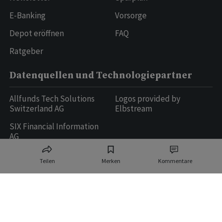
E-Banking
Vorsorge
Depot eröffnen
FAQ
Ratgeber
Datenquellen und Technologiepartner
Allfunds Tech Solutions
Logos provided by
Switzerland AG
Elbstream
SIX Financial Information
AG
Teilen
Merken
Kommentare
Ringier AG | Ringier Medien Schweiz
16
weitere Publikationen