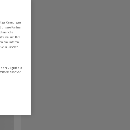
utige Kennungen
d unsere Partner
ind manche
ufrufen, um Ihre
ten am unteren
Sie in unserer
oder Zugriff auf
 Performance von