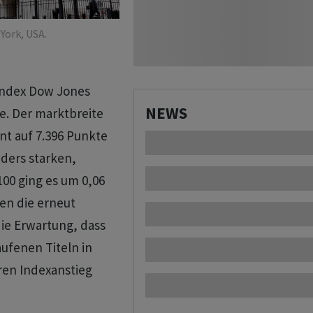
York, USA.
tindex Dow Jones
NEWS
te. Der marktbreite
nt auf 7.396 Punkte
nders starken,
00 ging es um 0,06
en die erneut
die Erwartung, dass
ufenen Titeln in
en Indexanstieg