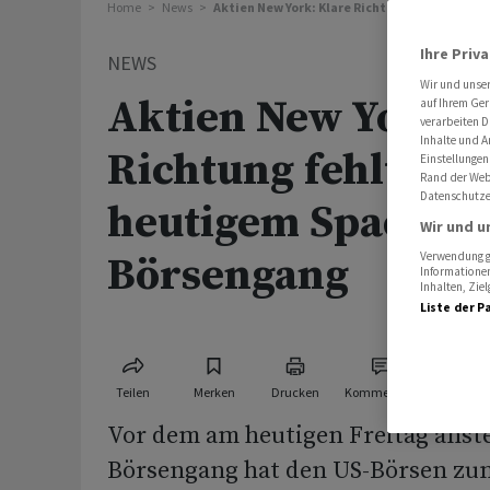
Home
News
Aktien New York: Klare Richtung fehlt vor 
Ihre Priv
NEWS
Wir und unse
Aktien New York: 
auf Ihrem Ger
verarbeiten D
Inhalte und A
Richtung fehlt vor
Einstellungen
Rand der Webs
Datenschutze
heutigem SpaceX-
Wir und u
Börsengang
Verwendung ge
Informationen
Inhalten, Zi
Liste der P
Teilen
Merken
Drucken
Kommentare
Vor dem am heutigen Freitag anst
Börsengang hat den US-Börsen zun