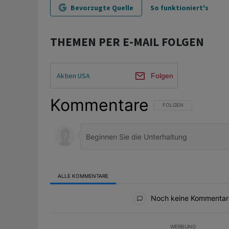
Bevorzugte Quelle
So funktioniert's
THEMEN PER E-MAIL FOLGEN
Aktien USA
Folgen
Kommentare
FOLGE DIESER UNTERHAL
FOLGEN
ALLE KOMMENTARE
Alle Kommentare
Noch keine Kommentar
WERBUNG