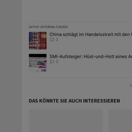
AKTIVE UNTERHALTUNGEN
Das Folgende ist eine Liste der am meisten kommentier
China schlägt im Handelsstreit mit den
Ein Trendartikel mit dem Titel "China schlägt im Han
2
SMI-Aufsteiger: Hüst-und-Hott eines A
Ein Trendartikel mit dem Titel "SMI-Aufsteiger: Hüst
2
U
DAS KÖNNTE SIE AUCH INTERESSIEREN