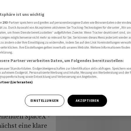
heutigem SpaceX-Börsengang
atsphäre ist uns wichtig
re
293
-Partner speichern und greifen auf personenbezogene Daten wie Browserdaten oder einde
Klare
ät zu. Durch Auswahl von Akzeptieren aktivieren Sie Tracking-Technologien für die unter „Wir un
aten, um Ihnen Dienste bereitzustellen“ aufgeführten Zwecke. Wenn Tracker deaktiviert sind, s
nzeigen möglicherweise nicht mehr so relevant für Sie. Sie können dieses Menü jederzeit wieder a
 zu ändern oder Ihre Einwilligung zu widerrufen, indem Sie auf den Link Voreinstellungen verwal
eite klicken. Ihre Einstellungen gelten innerhalb unseres Website. Weitere Informationen finden 
rklärung.
nsere Partner verarbeiten Daten, um Folgendes bereitzustellen:
nauer Standortdaten. Endgeräteeigenschaften zur Identifikation aktiv abfragen. Speichern von 
 auf einem Endgerät. Personalisierte Werbung und Inhalte, Messung von Werbeleistung und der
elgruppenforschung sowie Entwicklung und Verbesserung von Angeboten.
artner (Lieferanten)
EINSTELLUNGEN
AKZEPTIEREN
ehenden SpaceX -
ächst eine klare