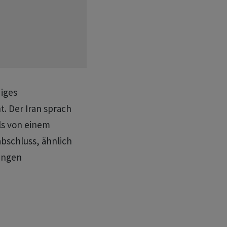
diges
. Der Iran sprach
ls von einem
schluss, ähnlich
gingen