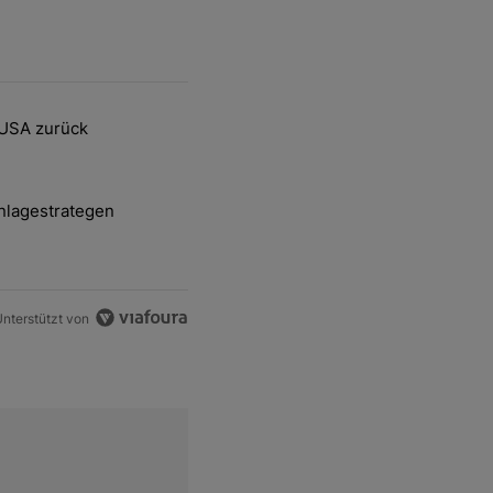
ten Artikel der letzten 7 days.
 USA zurück
delsstreit mit den USA zurück" mit 2 kommentare.
nlagestrategen
-und-Hott eines Anlagestrategen" mit 2 kommentare.
nterstützt von