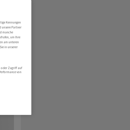
utige Kennungen
d unsere Partner
ind manche
ufrufen, um Ihre
ten am unteren
Sie in unserer
oder Zugriff auf
 Performance von