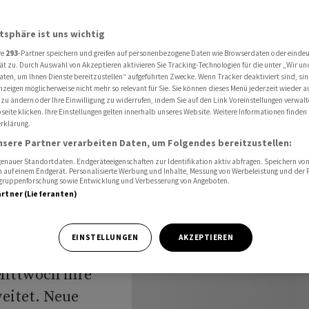
wäche und Trumps Drohungen gegen Iran
atsphäre ist uns wichtig
re
293
-Partner speichern und greifen auf personenbezogene Daten wie Browserdaten oder einde
Klare
ät zu. Durch Auswahl von Akzeptieren aktivieren Sie Tracking-Technologien für die unter „Wir un
aten, um Ihnen Dienste bereitzustellen“ aufgeführten Zwecke. Wenn Tracker deaktiviert sind, s
nzeigen möglicherweise nicht mehr so relevant für Sie. Sie können dieses Menü jederzeit wieder a
chwäche
 zu ändern oder Ihre Einwilligung zu widerrufen, indem Sie auf den Link Voreinstellungen verwal
eite klicken. Ihre Einstellungen gelten innerhalb unseres Website. Weitere Informationen finden 
rklärung.
ungen
nsere Partner verarbeiten Daten, um Folgendes bereitzustellen:
nauer Standortdaten. Endgeräteeigenschaften zur Identifikation aktiv abfragen. Speichern von 
 auf einem Endgerät. Personalisierte Werbung und Inhalte, Messung von Werbeleistung und der
elgruppenforschung sowie Entwicklung und Verbesserung von Angeboten.
artner (Lieferanten)
EINSTELLUNGEN
AKZEPTIEREN
Mittwoch ihre
eitet. Neue