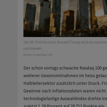
Die US-Politik unter Donald Trump wird ein wachse
und Handel.
Quelle:
imago/Sipa USA
Der schon vortags schwache Nasdaq 100 ger
weiterer Gewinnmitnahmen im heiss gela
Halbleitersektor zusätzlich unter Druck. 
Gewinne nach Inflationsdaten waren nicht 
technologielastige Auswahlindex drehte in
zuletzt 1,28 Prozent auf 28.711 Punkte ein.