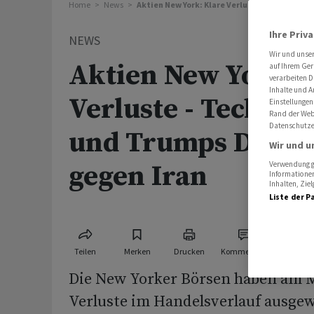
Home
News
Aktien New York: Klare Verluste - Tech-Sch
Ihre Priv
NEWS
Wir und unse
Aktien New York: 
auf Ihrem Ger
verarbeiten D
Inhalte und A
Verluste - Tech-S
Einstellungen
Rand der Webs
Datenschutze
und Trumps Droh
Wir und u
gegen Iran
Verwendung ge
Informationen
Inhalten, Zi
Liste der P
Teilen
Merken
Drucken
Kommentare
Die New Yorker Börsen haben am 
Verluste im Handelsverlauf ausgew