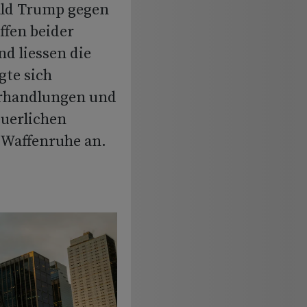
ald Trump gegen
ffen beider
d liessen die
gte sich
erhandlungen und
uerlichen
n Waffenruhe an.