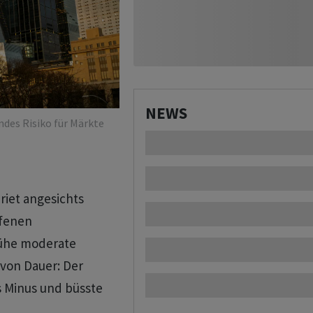
NEWS
ndes Risiko für Märkte
iet angesichts
ufenen
Frühe moderate
von Dauer: Der
s Minus und büsste