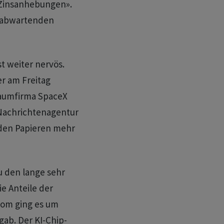
 Zinsanhebungen».
r abwartenden
t weiter nervös.
r am Freitag
aumfirma SpaceX
 Nachrichtenagentur
 den Papieren mehr
u den lange sehr
ie Anteile der
com ging es um
gab. Der KI-Chip-