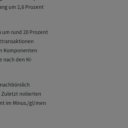
gang um 2,6 Prozent
n um rund 20 Prozent
kttransaktionen
 von Komponenten
 nach den KI-
 nachbörslich
Zuletzt notierten
ent im Minus./gl/men