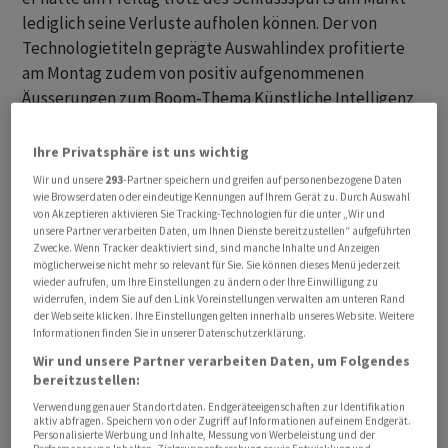
lediglich seine Verluste aufholen können. Der von
Technologietiteln geprägte Auswahlindex profitierte
am Montag zudem von positiv aufgenommenen
Äusserungen zum Boom-Thema Künstliche Intelligenz
(KI). Hier warteten sowohl das KI-Vorzeigeunternehmen
Nvidia als auch Branchenkollege AMD mit Neuigkeiten
Ihre Privatsphäre ist uns wichtig
auf.
Wir und unsere
293
-Partner speichern und greifen auf personenbezogene Daten
wie Browserdaten oder eindeutige Kennungen auf Ihrem Gerät zu. Durch Auswahl
von Akzeptieren aktivieren Sie Tracking-Technologien für die unter „Wir und
Nvidia -Chef Jensen Huang kündigte auf der
unsere Partner verarbeiten Daten, um Ihnen Dienste bereitzustellen“ aufgeführten
Computermesse Computex in Taiwan für 2026 eine neue
Zwecke. Wenn Tracker deaktiviert sind, sind manche Inhalte und Anzeigen
möglicherweise nicht mehr so relevant für Sie. Sie können dieses Menü jederzeit
Plattform für KI-Rechenzentren namens Rubin an.
wieder aufrufen, um Ihre Einstellungen zu ändern oder Ihre Einwilligung zu
Zudem will der Halbleiterkonzern seine KI-
widerrufen, indem Sie auf den Link Voreinstellungen verwalten am unteren Rand
der Webseite klicken. Ihre Einstellungen gelten innerhalb unseres Website. Weitere
Beschleuniger jedes Jahr aktualisieren. In diesem
Informationen finden Sie in unserer Datenschutzerklärung.
Zusammenhang stellte er einen Blackwell-Ultra-Chip
Wir und unsere Partner verarbeiten Daten, um Folgendes
für 2025 in Aussicht. Die Neuigkeiten dürften den
bereitzustellen:
weltweiten Boom in der KI-Entwicklung weiter
Verwendung genauer Standortdaten. Endgeräteeigenschaften zur Identifikation
antreiben und sorgten bei Nvidia für einen Kursgewinn
aktiv abfragen. Speichern von oder Zugriff auf Informationen auf einem Endgerät.
Personalisierte Werbung und Inhalte, Messung von Werbeleistung und der
von 3,6 Prozent auf 1135,33 US-Dollar. Damit nehmen