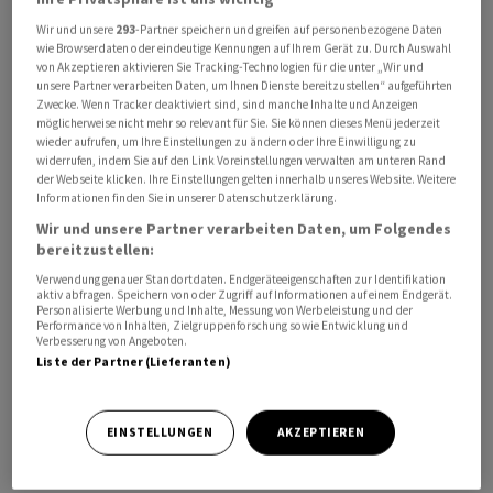
Prozent auf 38 867,98 Punkte, beim S&P 500 stand ein
Wir und unsere
293
-Partner speichern und greifen auf personenbezogene Daten
Plus von 0,10 Prozent zu Buche auf 5031,77 Zähler.
wie Browserdaten oder eindeutige Kennungen auf Ihrem Gerät zu. Durch Auswahl
von Akzeptieren aktivieren Sie Tracking-Technologien für die unter „Wir und
unsere Partner verarbeiten Daten, um Ihnen Dienste bereitzustellen“ aufgeführten
Im Fokus standen einmal mehr KI-Aktien. So erklommen
Zwecke. Wenn Tracker deaktiviert sind, sind manche Inhalte und Anzeigen
möglicherweise nicht mehr so relevant für Sie. Sie können dieses Menü jederzeit
Nvidia mit gut 746 Dollar die nächste Bestmarke, ehe
wieder aufrufen, um Ihre Einstellungen zu ändern oder Ihre Einwilligung zu
das Plus zusammenschmolz. Der Börsenwert des
widerrufen, indem Sie auf den Link Voreinstellungen verwalten am unteren Rand
der Webseite klicken. Ihre Einstellungen gelten innerhalb unseres Website. Weitere
Chipherstellers liess jenen von Amazon hinter sich. Die
Informationen finden Sie in unserer Datenschutzerklärung.
Titel des Handelsgiganten gaben zuletzt um ein
Wir und unsere Partner verarbeiten Daten, um Folgendes
Prozent nach.
bereitzustellen:
Verwendung genauer Standortdaten. Endgeräteeigenschaften zur Identifikation
Der KI-Boom katapultierte zudem die Aktien von Arm
aktiv abfragen. Speichern von oder Zugriff auf Informationen auf einem Endgerät.
Personalisierte Werbung und Inhalte, Messung von Werbeleistung und der
Holdings in weitere Rekordhöhen. Der Kurs stieg
Performance von Inhalten, Zielgruppenforschung sowie Entwicklung und
Verbesserung von Angeboten.
zuletzt um ein Fünftel. Seit in der vergangenen Woche
Liste der Partner (Lieferanten)
der Chipentwickler mit seinem Zahlenwerk und
Ausblick die Anleger überzeugt hatte, haben die
Papiere in nur drei Handelstagen rund 80 Prozent
EINSTELLUNGEN
AKZEPTIEREN
gewonnen.