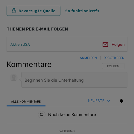
Bevorzugte Quelle
So funktioniert's
THEMEN PER E-MAIL FOLGEN
Aktien USA
Folgen
ANMELDEN
|
REGISTRIEREN
Kommentare
FOLGE DIESER U
FOLGEN
NEUESTE
ALLE KOMMENTARE
Alle Kommentare
Noch keine Kommentare
WERBUNG