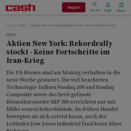
Depot
Suche
Login
Menu
Home
News
Aktien New York: Rekordrally stockt - Keine Fortschritte im Iran-Krieg
NEWS
Aktien New York: Rekordrally
stockt - Keine Fortschritte im
Iran-Krieg
Die US-Börsen sind am Montag verhalten in die
neue Woche gestartet. Die viel beachteten
Technologie-Indizes Nasdaq 100 und Nasdaq
Composite sowie das breit gefasste
Börsenbarometer S&P 500 erreichten nur mit
Mühe erneut Rekordstände. Im frühen Handel
bewegten sie sich zuletzt kaum, auch der
Leitindex Dow Jones Industrial fand keine klare