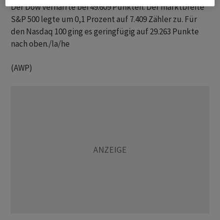
Der Dow verharrte bei 49.609 Punkten. Der marktbreite
S&P 500 legte um 0,1 Prozent auf 7.409 Zähler zu. Für
den Nasdaq 100 ging es geringfügig auf 29.263 Punkte
nach oben./la/he
(AWP)