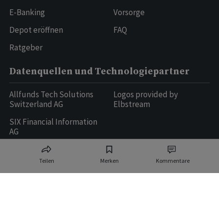
E-Banking
Vorsorge
Depot eröffnen
FAQ
Ratgeber
Datenquellen und Technologiepartner
Allfunds Tech Solutions
Logos provided by
Switzerland AG
Elbstream
SIX Financial Information
AG
Teilen
Merken
Kommentare
Ringier AG | Ringier Medien Schweiz
16
weitere Publikationen