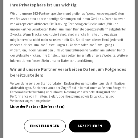
Ihre Privatsphäre ist uns wichtig
Wir und unsere
293
-Partner speichern und greifen auf personenbezogene Daten
wie Browserdaten oder eindeutige Kennungen auf Ihrem Gerät zu. Durch Auswahl
von Akzeptieren aktivieren Sie Tracking-Technologien für die unter „Wir und
unsere Partner verarbeiten Daten, um Ihnen Dienste bereitzustellen“ aufgeführten
Zwecke. Wenn Tracker deaktiviert sind, sind manche Inhalte und Anzeigen
möglicherweise nicht mehr so relevant für Sie. Sie können dieses Menü jederzeit
wieder aufrufen, um Ihre Einstellungen zu ändern oder Ihre Einwilligung zu
widerrufen, indem Sie auf den Link Voreinstellungen verwalten am unteren Rand
der Webseite klicken. Ihre Einstellungen gelten innerhalb unseres Website. Weitere
Informationen finden Sie in unserer Datenschutzerklärung.
Wir und unsere Partner verarbeiten Daten, um Folgendes
bereitzustellen:
Anleger warteten auf die am Dienstag anstehenden
Verwendung genauer Standortdaten. Endgeräteeigenschaften zur Identifikation
aktiv abfragen. Speichern von oder Zugriff auf Informationen auf einem Endgerät.
Inflationszahlen. Diese könnten Hinweise darauf liefern,
Personalisierte Werbung und Inhalte, Messung von Werbeleistung und der
wie sich die höheren Ölpreise auf die Kaufkraft
Performance von Inhalten, Zielgruppenforschung sowie Entwicklung und
Verbesserung von Angeboten.
auswirken und was sich daraus für die Geldpolitik
Liste der Partner (Lieferanten)
ableiten lässt. Zudem liessen mangelnde Fortschritte in
den Gesprächen rund um eine Beendigung des Iran-
EINSTELLUNGEN
AKZEPTIEREN
Kriegs die Anleger vorsichtig agieren.