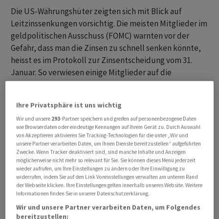
Die US-Währungshüter zeigten sich mit Blick auf
Leitzinssenkungen vorsichtig. Die meisten Mitglieder im
geldpolitischen Ausschuss (FOMC) warnten vor der
Gefahr, dass man die Zinsen zu schnell senken könnte,
heisst es im Protokoll zur Zinsentscheidung vom 31.
Januar. So verwiesen einige Mitglieder auf die
Möglichkeit, dass sich die Fortschritte bei der
Inflationsbekämpfung zunächst nicht fortsetzen
Ihre Privatsphäre ist uns wichtig
könnten. Allerdings dürfte die Zinsspanne ihren
Wir und unsere
293
-Partner speichern und greifen auf personenbezogene Daten
Höhepunkt erreicht haben.
wie Browserdaten oder eindeutige Kennungen auf Ihrem Gerät zu. Durch Auswahl
von Akzeptieren aktivieren Sie Tracking-Technologien für die unter „Wir und
Auf ihrer jüngsten Sitzung hatte die Fed ihre Leitzinsen
unsere Partner verarbeiten Daten, um Ihnen Dienste bereitzustellen“ aufgeführten
Zwecke. Wenn Tracker deaktiviert sind, sind manche Inhalte und Anzeigen
erneut stabil gehalten und für dieses Jahr
möglicherweise nicht mehr so relevant für Sie. Sie können dieses Menü jederzeit
Zinssenkungen angedeutet. Experten gehen angesichts
wieder aufrufen, um Ihre Einstellungen zu ändern oder Ihre Einwilligung zu
widerrufen, indem Sie auf den Link Voreinstellungen verwalten am unteren Rand
der gesunkenen Inflation davon aus, dass es im
der Webseite klicken. Ihre Einstellungen gelten innerhalb unseres Website. Weitere
weiteren Jahresverlauf dazu kommen dürfte. Der
Informationen finden Sie in unserer Datenschutzerklärung.
Zeitpunkt ist jedoch ungewiss. Notenbankchef Jerome
Wir und unsere Partner verarbeiten Daten, um Folgendes
bereitzustellen:
Powell bezeichnete nach der jüngsten Sitzung eine