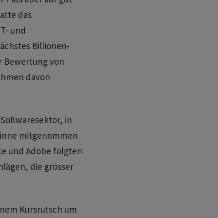
atte das
IT- und
chstes Billionen-
er Bewertung von
rnehmen davon
oftwaresektor, in
ewinne mitgenommen
rce und Adobe folgten
hlägen, die grösser
einem Kursrutsch um