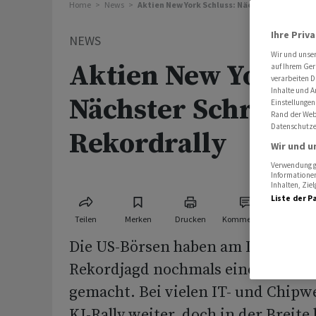
Home
News
Aktien New York Schluss: Nächster Schritt de
Ihre Priv
NEWS
Wir und unse
Aktien New York S
auf Ihrem Ger
verarbeiten D
Inhalte und A
Nächster Schritt d
Einstellungen
Rand der Webs
Datenschutze
Rekordrally
Wir und u
Verwendung ge
Informationen
Inhalten, Zi
Liste der P
Teilen
Merken
Drucken
Kommentare
Die US-Börsen haben am Dienstag a
Rekordjagd nochmals einen Schrit
gemacht. Bei vielen IT- und Chipw
KI-Rally weiter, doch in der Breite 