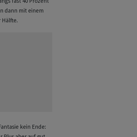
angs fast 40 Prozent
en dann mit einem
Hälfte.
antasie kein Ende:
r Plus aber auf gut