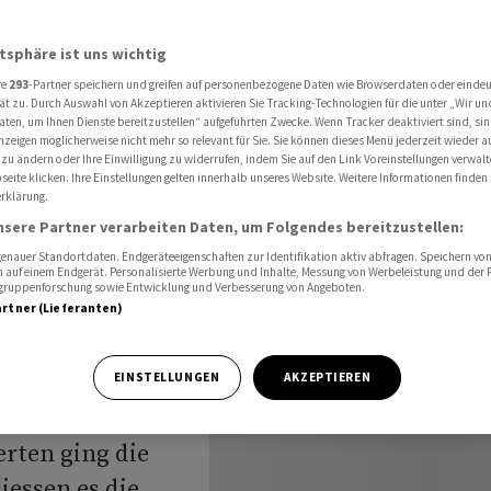
r Rekordrally
atsphäre ist uns wichtig
re
293
-Partner speichern und greifen auf personenbezogene Daten wie Browserdaten oder einde
chluss:
ät zu. Durch Auswahl von Akzeptieren aktivieren Sie Tracking-Technologien für die unter „Wir un
aten, um Ihnen Dienste bereitzustellen“ aufgeführten Zwecke. Wenn Tracker deaktiviert sind, s
nzeigen möglicherweise nicht mehr so relevant für Sie. Sie können dieses Menü jederzeit wieder a
er
 zu ändern oder Ihre Einwilligung zu widerrufen, indem Sie auf den Link Voreinstellungen verwal
eite klicken. Ihre Einstellungen gelten innerhalb unseres Website. Weitere Informationen finden 
rklärung.
nsere Partner verarbeiten Daten, um Folgendes bereitzustellen:
nauer Standortdaten. Endgeräteeigenschaften zur Identifikation aktiv abfragen. Speichern von 
 auf einem Endgerät. Personalisierte Werbung und Inhalte, Messung von Werbeleistung und der
elgruppenforschung sowie Entwicklung und Verbesserung von Angeboten.
artner (Lieferanten)
uf ihrer
EINSTELLUNGEN
AKZEPTIEREN
t nach oben
erten ging die
liessen es die