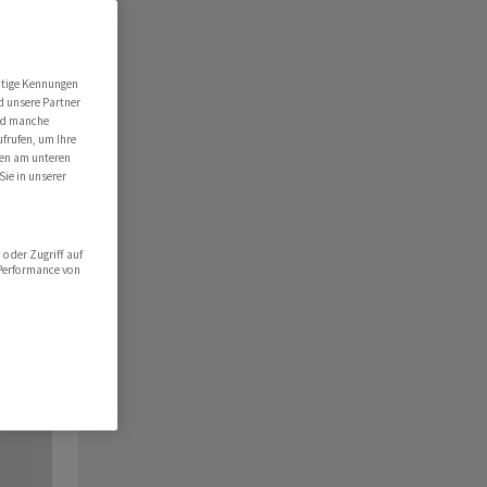
utige Kennungen
d unsere Partner
ind manche
ufrufen, um Ihre
ten am unteren
Sie in unserer
oder Zugriff auf
 Performance von