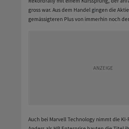
Rekordrally mit einem Kurssprung, der anf
gross war. Aus dem Handel gingen die Akti
gemässigteren Plus von immerhin noch der 
Auch bei Marvell Technology nimmt die KI-F
Anders als HP Enterprise bauten die Titel ih