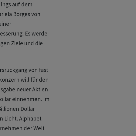
dings auf dem
briela Borges von
einer
esserung. Es werde
gen Ziele und die
rsrückgang von fast
konzern will für den
usgabe neuer Aktien
Dollar einnehmen. Im
illionen Dollar
 Licht. Alphabet
ternehmen der Welt