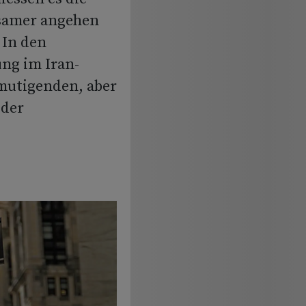
gsamer angehen
 In den
ng im Iran-
rmutigenden, aber
 der