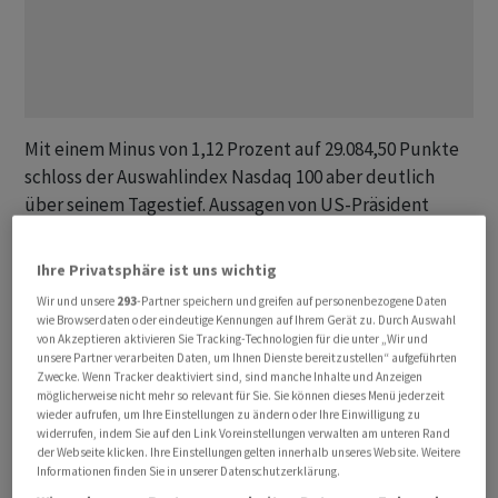
Mit einem Minus von 1,12 Prozent auf 29.084,50 Punkte
schloss der Auswahlindex Nasdaq 100 aber deutlich
über seinem Tagestief. Aussagen von US-Präsident
Donald Trump zum Iran-Krieg bedeuteten keine
nachhaltige Belastung für die Aktienkurse. Am Freitag
Ihre Privatsphäre ist uns wichtig
war das Börsenbarometer angesichts wachsender
Wir und unsere
293
-Partner speichern und greifen auf personenbezogene Daten
Zinsängste nach einem soliden US-Arbeitsmarktbericht
wie Browserdaten oder eindeutige Kennungen auf Ihrem Gerät zu. Durch Auswahl
von Akzeptieren aktivieren Sie Tracking-Technologien für die unter „Wir und
um 4,8 Prozent abgesackt, hatte sich seitdem aber
unsere Partner verarbeiten Daten, um Ihnen Dienste bereitzustellen“ aufgeführten
wieder deutlich erholt.
Zwecke. Wenn Tracker deaktiviert sind, sind manche Inhalte und Anzeigen
möglicherweise nicht mehr so relevant für Sie. Sie können dieses Menü jederzeit
wieder aufrufen, um Ihre Einstellungen zu ändern oder Ihre Einwilligung zu
Die anderen Indizes hielten sich am Dienstag wie schon
widerrufen, indem Sie auf den Link Voreinstellungen verwalten am unteren Rand
zuletzt deutlich besser. Der marktbreite S&P 500
der Webseite klicken. Ihre Einstellungen gelten innerhalb unseres Website. Weitere
Informationen finden Sie in unserer Datenschutzerklärung.
dämmte mit 7.386,65 Punkten sein Minus auf 0,26