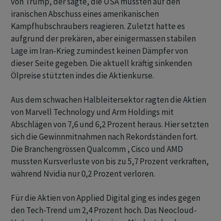
von Trump, der sagte, die USA müssten auf den
iranischen Abschuss eines amerikanischen
Kampfhubschraubers reagieren. Zuletzt hatte es
aufgrund der prekären, aber einigermassen stabilen
Lage im Iran-Krieg zumindest keinen Dämpfer von
dieser Seite gegeben. Die aktuell kräftig sinkenden
Ölpreise stützten indes die Aktienkurse.
Aus dem schwachen Halbleitersektor ragten die Aktien
von Marvell Technology und Arm Holdings mit
Abschlägen von 7,6 und 6,2 Prozent heraus. Hier setzten
sich die Gewinnmitnahmen nach Rekordständen fort.
Die Branchengrössen Qualcomm , Cisco und AMD
mussten Kursverluste von bis zu 5,7 Prozent verkraften,
während Nvidia nur 0,2 Prozent verloren.
Für die Aktien von Applied Digital ging es indes gegen
den Tech-Trend um 2,4 Prozent hoch. Das Neocloud-