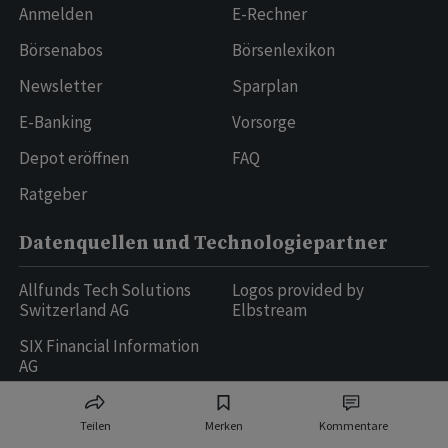
Anmelden
E-Rechner
Börsenabos
Börsenlexikon
Newsletter
Sparplan
E-Banking
Vorsorge
Depot eröffnen
FAQ
Ratgeber
Datenquellen und Technologiepartner
Allfunds Tech Solutions
Logos provided by
Switzerland AG
Elbstream
SIX Financial Information
AG
Teilen
Merken
Kommentare
Ringier AG | Ringier Medien Schweiz