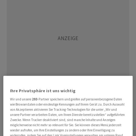
Ihre Privatsphäre ist uns wichtig
Der Dow Jones Industrial hatte über weite Strecken mit
Wir und unsere
293
-Partner speichern und greifen auf personenbezogene Daten
bis zu einem Prozent im Minus gelegen, reduzierte
wie Browserdaten oder eindeutige Kennungen auf Ihrem Gerät zu. Durch Auswahl
seine Verluste dann aber im Späthandel noch auf 0,44
von Akzeptieren aktivieren Sie Tracking-Technologien für die unter „Wir und
unsere Partner verarbeiten Daten, um Ihnen Dienste bereitzustellen“ aufgeführten
Prozent. Aus dem Handel ging der US-Leitindex bei
Zwecke. Wenn Tracker deaktiviert sind, sind manche Inhalte und Anzeigen
46.021,43 Punkten. Der marktbreite S&P 500 reduzierte
möglicherweise nicht mehr so relevant für Sie. Sie können dieses Menü jederzeit
wieder aufrufen, um Ihre Einstellungen zu ändern oder Ihre Einwilligung zu
seine Verluste mit 6.606,49 Punkten auf 0,27 Prozent.
widerrufen, indem Sie auf den Link Voreinstellungen verwalten am unteren Rand