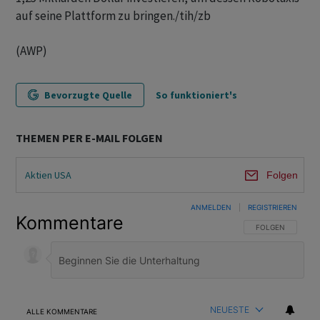
auf seine Plattform zu bringen./tih/zb
(AWP)
Bevorzugte Quelle
So funktioniert's
THEMEN PER E-MAIL FOLGEN
Aktien USA
Folgen
ANMELDEN
|
REGISTRIEREN
Kommentare
FOLGE DIESER U
FOLGEN
NEUESTE
ALLE KOMMENTARE