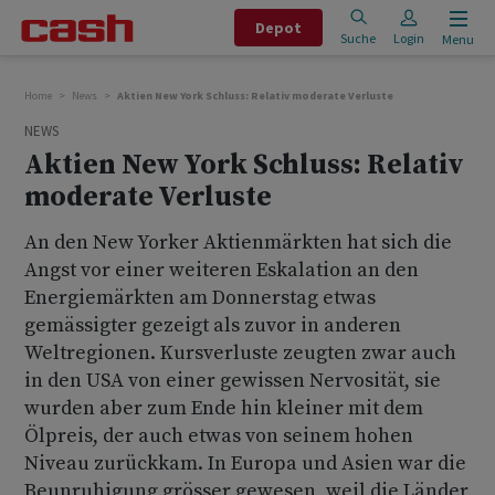
Depot
Suche
Login
Menu
Home
News
Aktien New York Schluss: Relativ moderate Verluste
NEWS
Aktien New York Schluss: Relativ
moderate Verluste
An den New Yorker Aktienmärkten hat sich die
Angst vor einer weiteren Eskalation an den
Energiemärkten am Donnerstag etwas
gemässigter gezeigt als zuvor in anderen
Weltregionen. Kursverluste zeugten zwar auch
in den USA von einer gewissen Nervosität, sie
wurden aber zum Ende hin kleiner mit dem
Ölpreis, der auch etwas von seinem hohen
Niveau zurückkam. In Europa und Asien war die
Beunruhigung grösser gewesen, weil die Länder