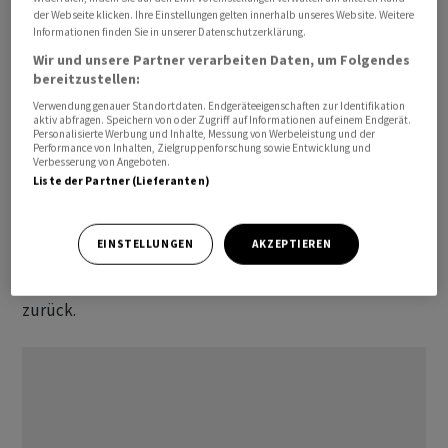
Für den technologielastigen Nasdaq 100 ging es
der Webseite klicken. Ihre Einstellungen gelten innerhalb unseres Website. Weitere
Informationen finden Sie in unserer Datenschutzerklärung.
letztlich um 0,29 Prozent auf 24.355,28 Zähler bergab.
Wir und unsere Partner verarbeiten Daten, um Folgendes
bereitzustellen:
Katars für den Weltmarkt bedeutende
Verwendung genauer Standortdaten. Endgeräteeigenschaften zur Identifikation
Flüssiggasanlagen sind bei einem iranischen
aktiv abfragen. Speichern von oder Zugriff auf Informationen auf einem Endgerät.
Raketenangriff schwer beschädigt worden. Deshalb und
Personalisierte Werbung und Inhalte, Messung von Werbeleistung und der
Performance von Inhalten, Zielgruppenforschung sowie Entwicklung und
wegen angedrohter US-Vergeltung wuchs im
Verbesserung von Angeboten.
Liste der Partner (Lieferanten)
Tagesverlauf unter Anlegern die Sorge, dass aus einem
geopolitischen Krieg zunehmend ein Energiekrieg wird.
Der Preis für ein Fass der Nordsee-Ölsorte Brent
EINSTELLUNGEN
AKZEPTIEREN
näherte sich am Vormittag zeitweise wieder der 120-
Dollar-Marke, kam aber dann wieder auf gut 107 Dollar
zurück.