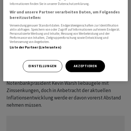
49.760,56 Punkte zu.
Informationen finden Sie in unserer Datenschutzerklärung.
Wir und unsere Partner verarbeiten Daten, um Folgendes
Die kürzlich veröffentlichten Verbraucherpreise zeigten
bereitzustellen:
zudem, dass der Ölpreisanstieg im Zuge des Iran-
Verwendung genauer Standortdaten. Endgeräteeigenschaften zur Identifikation
aktiv abfragen. Speichern von oder Zugriff auf Informationen auf einem Endgerät.
Krieges die Inflationsrate im April erneut nach oben
Personalisierte Werbung und Inhalte, Messung von Werbeleistung und der
Performance von Inhalten, Zielgruppenforschung sowie Entwicklung und
getrieben hat. Zudem fiel der Anstieg etwas höher aus
Verbesserung von Angeboten.
als von Analysten im Schnitt erwartet.
Liste der Partner (Lieferanten)
«Spätestens mit dem heutigen Zahlenwerk dürften
EINSTELLUNGEN
AKZEPTIEREN
Zinssenkungsdebatten vom Tisch sein», schrieb Thomas
Gitzel, Chefvolkswirt der VP Bank. Der designierte
Notenbankpräsident Kevin Warsh liebäugele mit
Zinssenkungen, doch in Anbetracht der aktuellen
Inflationsentwicklung werde er davon vorerst Abstand
nehmen müssen.