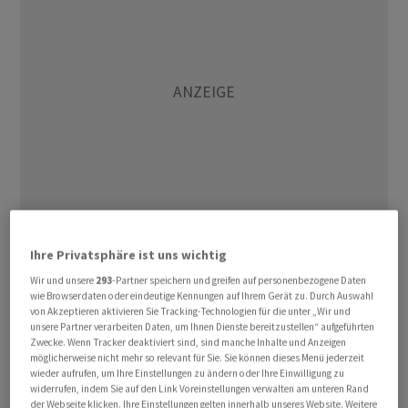
Ihre Privatsphäre ist uns wichtig
Für den technologielastigen Nasdaq 100 ging es um 0,87
Prozent auf 29.064,80 Punkte nach unten. Der
Wir und unsere
293
-Partner speichern und greifen auf personenbezogene Daten
wie Browserdaten oder eindeutige Kennungen auf Ihrem Gerät zu. Durch Auswahl
marktbreite Index S&P 500 verlor 0,16 Prozent auf
von Akzeptieren aktivieren Sie Tracking-Technologien für die unter „Wir und
7.400,96 Zähler. Beide Börsenbarometer hatten zu
unsere Partner verarbeiten Daten, um Ihnen Dienste bereitzustellen“ aufgeführten
Zwecke. Wenn Tracker deaktiviert sind, sind manche Inhalte und Anzeigen
Wochenbeginn Rekordhöhen erklommen. Der nicht von
möglicherweise nicht mehr so relevant für Sie. Sie können dieses Menü jederzeit
Tech-Werten dominierte Leitindex Dow Jones Industrial
wieder aufrufen, um Ihre Einstellungen zu ändern oder Ihre Einwilligung zu
widerrufen, indem Sie auf den Link Voreinstellungen verwalten am unteren Rand
hingegen legte am Dienstag um 0,11 Prozent auf
der Webseite klicken. Ihre Einstellungen gelten innerhalb unseres Website. Weitere