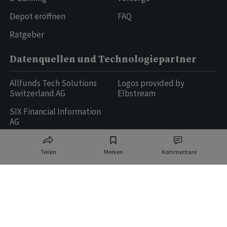
Depot eröffnen
FAQ
Ratgeber
Datenquellen und Technologiepartner
Allfunds Tech Solutions
Logos provided by
Switzerland AG
Elbstream
SIX Financial Information
AG
Teilen
Merken
Kommentare
Ringier AG | Ringier Medien Schweiz
16
weitere Publikationen