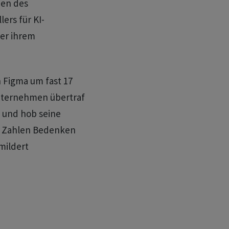
ien des
ers für KI-
er ihrem
 Figma um fast 17
nternehmen übertraf
 und hob seine
en Zahlen Bedenken
mildert