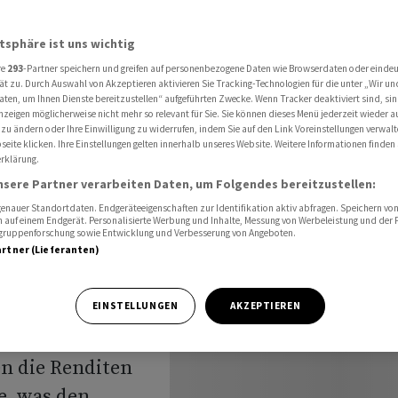
n Rekordrally der Tech-Werte
atsphäre ist uns wichtig
re
293
-Partner speichern und greifen auf personenbezogene Daten wie Browserdaten oder einde
Steigende
ät zu. Durch Auswahl von Akzeptieren aktivieren Sie Tracking-Technologien für die unter „Wir un
aten, um Ihnen Dienste bereitzustellen“ aufgeführten Zwecke. Wenn Tracker deaktiviert sind, s
nzeigen möglicherweise nicht mehr so relevant für Sie. Sie können dieses Menü jederzeit wieder a
 zu ändern oder Ihre Einwilligung zu widerrufen, indem Sie auf den Link Voreinstellungen verwal
eite klicken. Ihre Einstellungen gelten innerhalb unseres Website. Weitere Informationen finden 
rklärung.
ech-Werte
nsere Partner verarbeiten Daten, um Folgendes bereitzustellen:
nauer Standortdaten. Endgeräteeigenschaften zur Identifikation aktiv abfragen. Speichern von 
 auf einem Endgerät. Personalisierte Werbung und Inhalte, Messung von Werbeleistung und der
elgruppenforschung sowie Entwicklung und Verbesserung von Angeboten.
artner (Lieferanten)
haben am Freitag
EINSTELLUNGEN
AKZEPTIEREN
und damit die US-
en die Renditen
e, was den