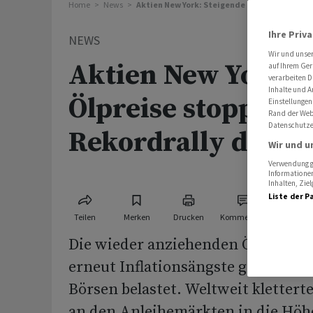
Home
News
Aktien New York: Steigende Ölpreise stoppe
Ihre Priv
NEWS
Wir und unse
Aktien New York: 
auf Ihrem Ger
verarbeiten D
Inhalte und A
Ölpreise stoppen
Einstellungen
Rand der Webs
Datenschutze
Rekordrally der T
Wir und u
Verwendung ge
Informationen
Inhalten, Zi
Liste der P
Teilen
Merken
Drucken
Kommentare
Die wieder anziehenden Ölpreise 
erneut Inflationsängste geschürt 
Börsen belastet. Weltweit klettert
an den Anleihemärkten in die Höh