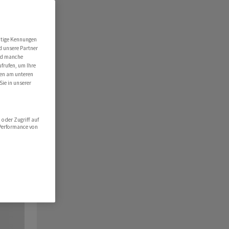
utige Kennungen
d unsere Partner
ind manche
ufrufen, um Ihre
ten am unteren
Sie in unserer
oder Zugriff auf
 Performance von