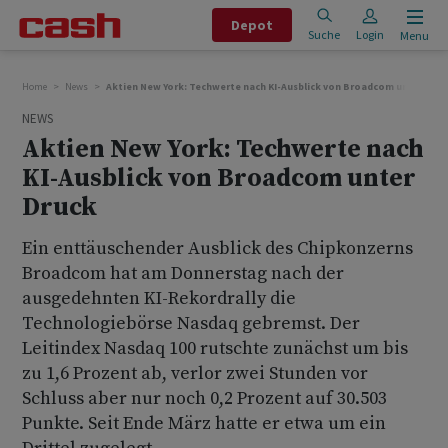
Depot
Suche
Login
Menu
Home
News
Aktien New York: Techwerte nach KI-Ausblick von Broadcom unter Druc
NEWS
Aktien New York: Techwerte nach
KI-Ausblick von Broadcom unter
Druck
Ein enttäuschender Ausblick des Chipkonzerns
Broadcom hat am Donnerstag nach der
ausgedehnten KI-Rekordrally die
Technologiebörse Nasdaq gebremst. Der
Leitindex Nasdaq 100 rutschte zunächst um bis
zu 1,6 Prozent ab, verlor zwei Stunden vor
Schluss aber nur noch 0,2 Prozent auf 30.503
Punkte. Seit Ende März hatte er etwa um ein