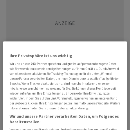
Ihre Privatsphäre ist uns wichtig
Wir und unsere
293
-Partner speichern und greifen auf personenbezogene Daten
wie Browserdaten oder eindeutige Kennungen auf Ihrem Gerät zu. Durch Auswahl
von Akzeptieren aktivieren Sie Tracking-Technologien für die unter „Wir und
Der marktbreite S&P 500 gewann 0,51 Prozent auf 7.592
unsere Partner verarbeiten Daten, um Ihnen Dienste bereitzustellen“ aufgeführten
Punkte, blieb aber ohne Rekord. Weil Anleger auf
Zwecke. Wenn Tracker deaktiviert sind, sind manche Inhalte und Anzeigen
möglicherweise nicht mehr so relevant für Sie. Sie können dieses Menü jederzeit
Standardwerte umschwenkten, stellte nur der Dow
wieder aufrufen, um Ihre Einstellungen zu ändern oder Ihre Einwilligung zu
Jones Industrial eine Bestmarke auf. Der Leitindex der
widerrufen, indem Sie auf den Link Voreinstellungen verwalten am unteren Rand
der Webseite klicken. Ihre Einstellungen gelten innerhalb unseres Website. Weitere
Wall Street stieg zuletzt um 1,6 Prozent auf 51.518
Informationen finden Sie in unserer Datenschutzerklärung.
Punkte.
Wir und unsere Partner verarbeiten Daten, um Folgendes
bereitzustellen:
Was die Lage im Nahen Osten betrifft, gab es etwas mehr
Verwendung genauer Standortdaten. Endgeräteeigenschaften zur Identifikation