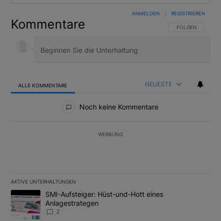
ANMELDEN
|
REGISTRIEREN
Kommentare
FOLGE DIESER U
FOLGEN
NEUESTE
ALLE KOMMENTARE
Alle Kommentare
Noch keine Kommentare
WERBUNG
AKTIVE UNTERHALTUNGEN
Das Folgende ist eine Liste der am meisten kommentierten Artikel
Ein Trendartikel mit dem Titel "SMI-Aufsteiger: Hüst-und-Hott e
SMI-Aufsteiger: Hüst-und-Hott eines
Anlagestrategen
2